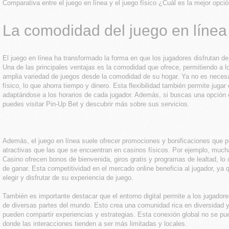
Comparativa entre el juego en línea y el juego físico ¿Cuál es la mejor opci
La comodidad del juego en línea
El juego en línea ha transformado la forma en que los jugadores disfrutan d
Una de las principales ventajas es la comodidad que ofrece, permitiendo a 
amplia variedad de juegos desde la comodidad de su hogar. Ya no es necesa
físico, lo que ahorra tiempo y dinero. Esta flexibilidad también permite juga
adaptándose a los horarios de cada jugador. Además, si buscas una opción 
puedes visitar
Pin-Up Bet
y descubrir más sobre sus servicios.
Además, el juego en línea suele ofrecer promociones y bonificaciones que
atractivas que las que se encuentran en casinos físicos. Por ejemplo, mu
Casino ofrecen bonos de bienvenida, giros gratis y programas de lealtad, lo
de ganar. Esta competitividad en el mercado online beneficia al jugador, ya
elegir y disfrutar de su experiencia de juego.
También es importante destacar que el entorno digital permite a los jugadore
de diversas partes del mundo. Esto crea una comunidad rica en diversidad y
pueden compartir experiencias y estrategias. Esta conexión global no se pue
donde las interacciones tienden a ser más limitadas y locales.