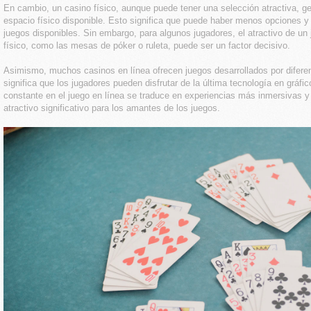
En cambio, un casino físico, aunque puede tener una selección atractiva, ge
espacio físico disponible. Esto significa que puede haber menos opciones 
juegos disponibles. Sin embargo, para algunos jugadores, el atractivo de un
físico, como las mesas de póker o ruleta, puede ser un factor decisivo.
Asimismo, muchos casinos en línea ofrecen juegos desarrollados por difere
significa que los jugadores pueden disfrutar de la última tecnología en gráfi
constante en el juego en línea se traduce en experiencias más inmersivas 
atractivo significativo para los amantes de los juegos.