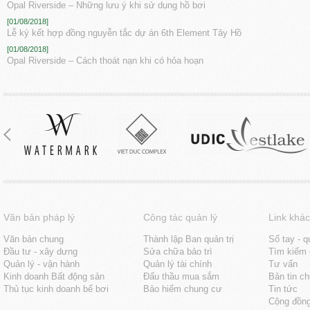
Opal Riverside – Những lưu ý khi sử dụng hồ bơi
[01/08/2018]
Lễ ký kết hợp đồng nguyễn tắc dự án 6th Element Tây Hồ
[01/08/2018]
Opal Riverside – Cách thoát nạn khi có hỏa hoạn
Văn bản pháp lý
Công tác quản lý
Link khác
Văn bản chung
Thành lập Ban quản trị
Sổ tay - q
Đầu tư - xây dưng
Sửa chữa bảo trì
Tìm kiếm 
Quản lý - vận hành
Quản lý tài chính
Tư vấn
Kinh doanh Bất động sản
Đấu thầu mua sắm
Bản tin c
Thủ tục kinh doanh bể bơi
Bảo hiểm chung cư
Tin tức
Cộng đồn