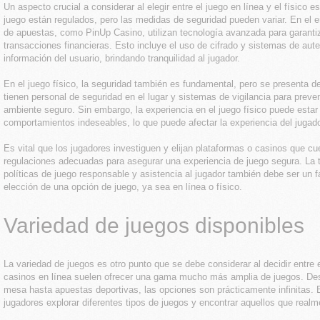
Un aspecto crucial a considerar al elegir entre el juego en línea y el físico 
juego están regulados, pero las medidas de seguridad pueden variar. En el e
de apuestas, como PinUp Casino, utilizan tecnología avanzada para garantiz
transacciones financieras. Esto incluye el uso de cifrado y sistemas de aute
información del usuario, brindando tranquilidad al jugador.
En el juego físico, la seguridad también es fundamental, pero se presenta d
tienen personal de seguridad en el lugar y sistemas de vigilancia para preve
ambiente seguro. Sin embargo, la experiencia en el juego físico puede estar
comportamientos indeseables, lo que puede afectar la experiencia del jugado
Es vital que los jugadores investiguen y elijan plataformas o casinos que cu
regulaciones adecuadas para asegurar una experiencia de juego segura. La 
políticas de juego responsable y asistencia al jugador también debe ser un f
elección de una opción de juego, ya sea en línea o físico.
Variedad de juegos disponibles
La variedad de juegos es otro punto que se debe considerar al decidir entre el
casinos en línea suelen ofrecer una gama mucho más amplia de juegos. D
mesa hasta apuestas deportivas, las opciones son prácticamente infinitas. 
jugadores explorar diferentes tipos de juegos y encontrar aquellos que realm