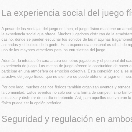
La experiencia social del juego fí
A pesar de las ventajas del juego en línea, el juego físico mantiene un atrac
la experiencia social que ofrece. Muchos jugadores disfrutan de la atmósfer
casino, donde se pueden escuchar los sonidos de las máquinas tragamoned
animadas y el bullicio de la gente. Esta experiencia sensorial es difícil de rep
uno de los mayores atractivos para los entusiastas del juego.
Además, la interacción cara a cara con otros jugadores y el personal del ca
experiencia de juego. Las mesas de juego ofrecen la oportunidad de hacer a
participar en una atmósfera de emoción colectiva. Esta conexión social es 
atractivo del juego físico, que no siempre se puede obtener al jugar en línea.
Por otro lado, muchos casinos físicos también organizan eventos y torneos 
la comunidad. Estos eventos no solo son una forma de competir, sino tambi
socializar y disfrutar de un día entretenido. Así, para aquellos que valoran la 
físico puede ser la opción preferida.
Seguridad y regulación en ambo