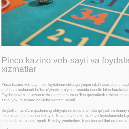
Pinco kazino veb-sayti va foydal
xizmatlar
Pinco kazino veb-sayti, o’z foydalanuvchilariga yuqori sifatli xizmatlarni taqd
sodda va tushunarli bo’lib, o’yinchilar o’yinlar orasida osonlik bilan harakatl
Foydalanuvchilar uchun tezkor xizmatlar va qo’llab-quvvatlash tizimlari mavj
savol yoki muammo bo’yicha yordam beradi.
Bu platforma, o’z mijozlarining ehtiyojlarini birinchi o’rinda qo’yadi va doimiy
takomillashtirish uchun ishlaydi. Bular, xavfsizlik, tezlik va foydalanuvchi taj
sohalarda o’z aksini topadi. Bunday yondashuv, foydalanuvchilari orasida ka