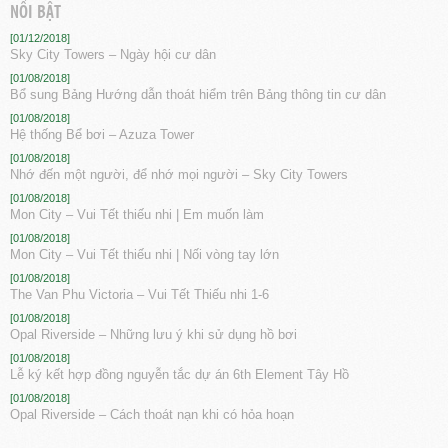
NỔI BẬT
[01/12/2018]
Sky City Towers – Ngày hội cư dân
[01/08/2018]
Bổ sung Bảng Hướng dẫn thoát hiểm trên Bảng thông tin cư dân
[01/08/2018]
Hệ thống Bể bơi – Azuza Tower
[01/08/2018]
Nhớ đến một người, để nhớ mọi người – Sky City Towers
[01/08/2018]
Mon City – Vui Tết thiếu nhi | Em muốn làm
[01/08/2018]
Mon City – Vui Tết thiếu nhi | Nối vòng tay lớn
[01/08/2018]
The Van Phu Victoria – Vui Tết Thiếu nhi 1-6
[01/08/2018]
Opal Riverside – Những lưu ý khi sử dụng hồ bơi
[01/08/2018]
Lễ ký kết hợp đồng nguyễn tắc dự án 6th Element Tây Hồ
[01/08/2018]
Opal Riverside – Cách thoát nạn khi có hỏa hoạn