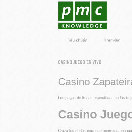
Tiêu chuẩn
Thư viện
CASINO JUEGO EN VIVO
Casino Zapatei
Los pagos de líneas específicas en las tarj
Casino Juego
Cruza los dedos para que aparezca una com