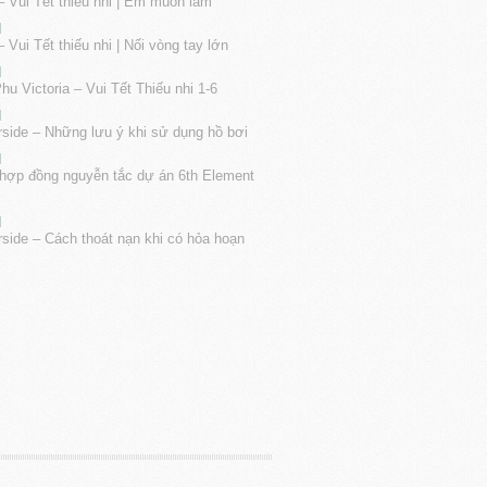
– Vui Tết thiếu nhi | Em muốn làm
]
 Vui Tết thiếu nhi | Nối vòng tay lớn
]
u Victoria – Vui Tết Thiếu nhi 1-6
]
rside – Những lưu ý khi sử dụng hồ bơi
]
 hợp đồng nguyễn tắc dự án 6th Element
]
rside – Cách thoát nạn khi có hỏa hoạn