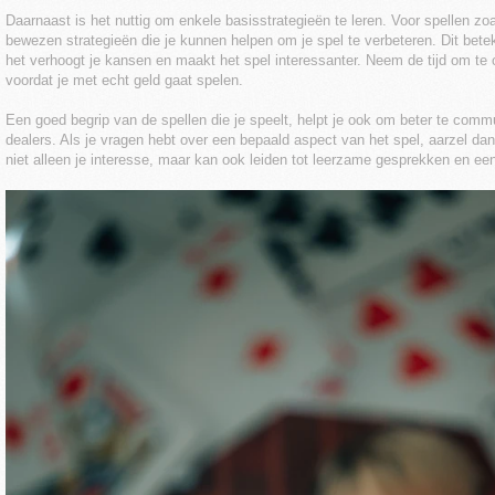
Daarnaast is het nuttig om enkele basisstrategieën te leren. Voor spellen zoa
bewezen strategieën die je kunnen helpen om je spel te verbeteren. Dit beteke
het verhoogt je kansen en maakt het spel interessanter. Neem de tijd om te 
voordat je met echt geld gaat spelen.
Een goed begrip van de spellen die je speelt, helpt je ook om beter te com
dealers. Als je vragen hebt over een bepaald aspect van het spel, aarzel dan 
niet alleen je interesse, maar kan ook leiden tot leerzame gesprekken en een