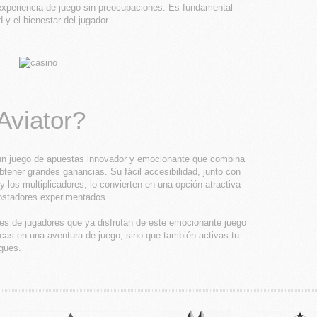
u experiencia de juego sin preocupaciones. Es fundamental
 y el bienestar del jugador.
Aviator?
 un juego de apuestas innovador y emocionante que combina
obtener grandes ganancias. Su fácil accesibilidad, junto con
 los multiplicadores, lo convierten en una opción atractiva
ostadores experimentados.
nes de jugadores que ya disfrutan de este emocionante juego
cas en una aventura de juego, sino que también activas tu
egues.