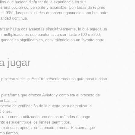
los que buscan disfrutar de la experiencia en sus
s una opción conveniente y accesible. Con tasas de retorno
y el 99%, las posibilidades de obtener ganancias son bastante
laridad continua.
ealizar hasta dos apuestas simultáneamente, lo que agrega un
on multiplicadores que pueden alcanzar hasta x100 o x200,
anancias significativas, convirtiéndolo en un favorito entre
 jugar
un proceso sencillo. Aquí te presentamos una guía paso a paso
 plataforma que ofrezca Aviator y completa el proceso de
ón básica.
oceso de verificación de la cuenta para garantizar la
ciones.
 a tu cuenta utilizando uno de los métodos de pago
to esté dentro de los límites permitidos.
to deseas apostar en la próxima ronda. Recuerda que
smo tiempo.