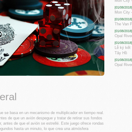
Mon City 
[01/08/2018
Mon City –
[01/08/2018
The Van Ph
[01/08/2018
Opal Rive
[01/08/2018
Lễ ký kết
Tây Hồ
[01/08/2018
Opal Rive
eral
que se basa en un mecanismo de multiplicador en tiempo real.
tes de que un avión despegue y tratar de retirar sus fondos
r, antes de que el avión se estrellé. Este juego ofrece rondas
egundos hasta un minuto, lo que crea una atmósfera