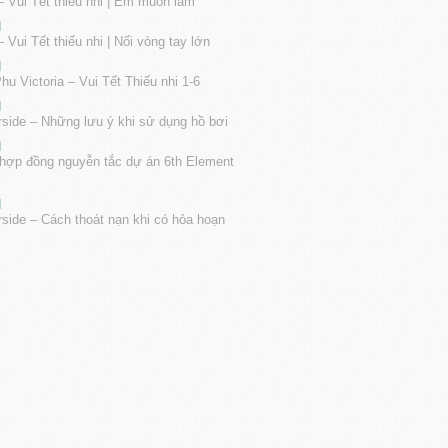
– Vui Tết thiếu nhi | Em muốn làm
]
 Vui Tết thiếu nhi | Nối vòng tay lớn
]
u Victoria – Vui Tết Thiếu nhi 1-6
]
rside – Những lưu ý khi sử dụng hồ bơi
]
 hợp đồng nguyễn tắc dự án 6th Element
]
rside – Cách thoát nạn khi có hỏa hoạn