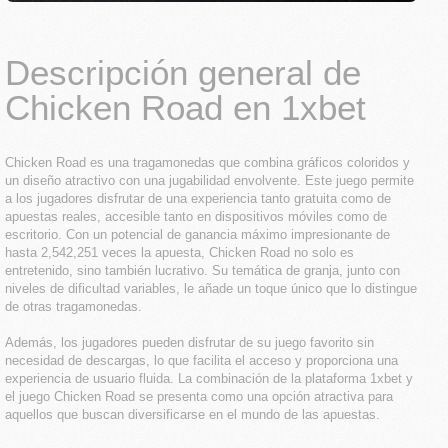
Descripción general de
Chicken Road en 1xbet
Chicken Road es una tragamonedas que combina gráficos coloridos y
un diseño atractivo con una jugabilidad envolvente. Este juego permite
a los jugadores disfrutar de una experiencia tanto gratuita como de
apuestas reales, accesible tanto en dispositivos móviles como de
escritorio. Con un potencial de ganancia máximo impresionante de
hasta 2,542,251 veces la apuesta, Chicken Road no solo es
entretenido, sino también lucrativo. Su temática de granja, junto con
niveles de dificultad variables, le añade un toque único que lo distingue
de otras tragamonedas.
Además, los jugadores pueden disfrutar de su juego favorito sin
necesidad de descargas, lo que facilita el acceso y proporciona una
experiencia de usuario fluida. La combinación de la plataforma 1xbet y
el juego Chicken Road se presenta como una opción atractiva para
aquellos que buscan diversificarse en el mundo de las apuestas.