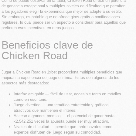
Como se puede observar en la tabla, Chicken Road ofrece un potencial
de ganancia excepcional y múltiples niveles de dificultad que permiten
a los jugadores elegir la experiencia que mejor se adapte a su estilo.
Sin embargo, es notable que no ofrece giros gratis o bonificaciones
regulares, lo cual puede ser un aspecto a considerar para aquellos que
prefieren esos incentivos en otros juegos.
Beneficios clave de
Chicken Road
Jugar a Chicken Road en 1xbet proporciona múltiples beneficios que
mejoran la experiencia de juego en línea. Estos son algunos de los
aspectos más destacados:
Interfaz amigable — fácil de usar, accesible tanto en móviles
como en escritorio.
Juego divertido — una temática entretenida y gráficos
atractivos que mantienen el interés.
Acceso a grandes premios — el potencial de ganar hasta
x2,542,251 veces la apuesta puede ser muy atractivo.
Niveles de dificultad — permite que tanto novatos como
expertos disfruten del juego según su comodidad.