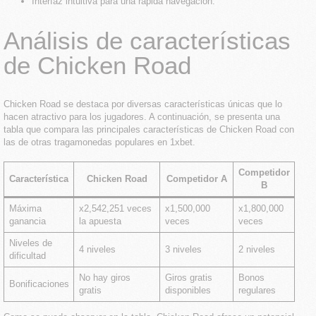
Interfaz intuitiva para una rápida navegación.
Análisis de características
de Chicken Road
Chicken Road se destaca por diversas características únicas que lo
hacen atractivo para los jugadores. A continuación, se presenta una
tabla que compara las principales características de Chicken Road con
las de otras tragamonedas populares en 1xbet.
Competidor
Característica
Chicken Road
Competidor A
B
Máxima
x2,542,251 veces
x1,500,000
x1,800,000
ganancia
la apuesta
veces
veces
Niveles de
4 niveles
3 niveles
2 niveles
dificultad
No hay giros
Giros gratis
Bonos
Bonificaciones
gratis
disponibles
regulares