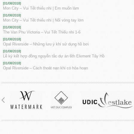
[01/08/2018]
Mon City – Vui Tết thiếu nhi | Em muốn làm
[01/08/2018]
Mon City – Vui Tết thiếu nhi | Nối vòng tay lớn
[01/08/2018]
The Van Phu Victoria – Vui Tết Thiếu nhi 1-6
[01/08/2018]
Opal Riverside – Những lưu ý khi sử dụng hồ bơi
[01/08/2018]
Lễ ký kết hợp đồng nguyễn tắc dự án 6th Element Tây Hồ
[01/08/2018]
Opal Riverside – Cách thoát nạn khi có hỏa hoạn