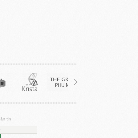
ản tin