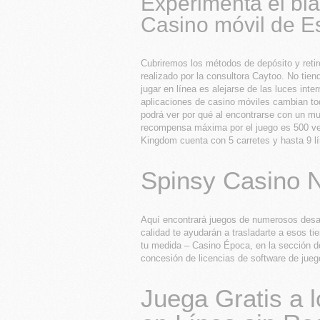
Experimenta el bla
Casino móvil de 
Cubriremos los métodos de depósito y retir
realizado por la consultora Caytoo. No tiend
jugar en línea es alejarse de las luces inte
aplicaciones de casino móviles cambian tod
podrá ver por qué al encontrarse con un m
recompensa máxima por el juego es 500 vec
Kingdom cuenta con 5 carretes y hasta 9 l
Spinsy Casino 
Aquí encontrará juegos de numerosos desarr
calidad te ayudarán a trasladarte a esos t
tu medida – Casino Época, en la sección d
concesión de licencias de software de jueg
Juega Gratis a 