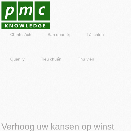
Chính sách
Ban quản trị
Tài chính
Quản lý
Tiêu chuẩn
Thư viện
Verhoog uw kansen op winst