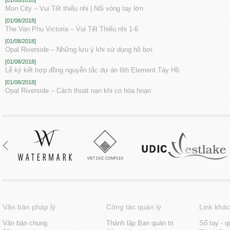
[01/08/2018]
Mon City – Vui Tết thiếu nhi | Nối vòng tay lớn
[01/08/2018]
The Van Phu Victoria – Vui Tết Thiếu nhi 1-6
[01/08/2018]
Opal Riverside – Những lưu ý khi sử dụng hồ bơi
[01/08/2018]
Lễ ký kết hợp đồng nguyễn tắc dự án 6th Element Tây Hồ
[01/08/2018]
Opal Riverside – Cách thoát nạn khi có hỏa hoạn
Văn bản pháp lý
Công tác quản lý
Link khác
Văn bản chung
Thành lập Ban quản trị
Sổ tay - q