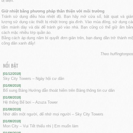
bị điện.
Giữ nhiệt bằng phương pháp thân thiện với môi trường
Tránh sử dụng điều hòa nhiệt độ. Bạn hãy mở cửa sổ, bật quạt và giả
lượng sử dụng các thiết bị nhiệt trong gia đình. Vào mùa đông, sử dụng cá
tấm mành dày và dài để tránh gió vào nhà. Bạn cũng có thể giữ ấm bằn
cách mặc nhiều lớp quần áo.
Bằng cách áp dụng năm bí quyết đơn giản trên, bạn đang dần trở thành mộ
công dân xanh đấy!
Theo huffingtonpos
NỔI BẬT
[01/12/2018]
Sky City Towers – Ngày hội cư dân
[01/08/2018]
Bổ sung Bảng Hướng dẫn thoát hiểm trên Bảng thông tin cư dân
[01/08/2018]
Hệ thống Bể bơi – Azuza Tower
[01/08/2018]
Nhớ đến một người, để nhớ mọi người – Sky City Towers
[01/08/2018]
Mon City – Vui Tết thiếu nhi | Em muốn làm