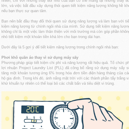
nhiên, chỉ với những thay đổi nhỏ của bạn có thể mang lại những thay đổ
lớn, và việc bắt đầu xây dựng thói quen tiết kiệm năng lượng không hề kh
nếu bạn thực sự quan tâm.
Bạn nên bắt đầu thay đổi thói quen sử dụng năng lượng và làm bạn với tiế
kiệm năng lượng từ chính ngôi nhà của mình. Sử dụng tiết kiệm năng lượn
không chỉ là một việc làm thân thiện với môi trường mà còn góp phần khôn
nhỏ tiết kiệm một khoản tiền khá lớn cho bạn trong dài hạn.
Dưới đây là 5 gợi ý để tiết kiệm năng lượng trong chính ngôi nhà bạn:
Phơi khô quần áo thay vì sử dụng máy sấy
Phương pháp giúp tiết kiệm chi phí và năng lượng rất hiệu quả. Tổ chức ph
lợi nhuận Project Laundry List (PLL) đã công bố rằng sử dụng máy sấy s
tăng một khoản tương ứng 6% trong hóa đơn tiền điện hàng tháng của cá
hộ gia đình. Trong khi đó, ánh nắng mặt trời với các thành phần tẩy trắng v
khử khuẩn tự nhiên có thể loại bỏ các chất bẩn và tiêu diệt vi trùng.