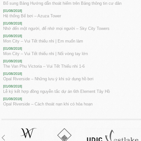
Bổ sung Bảng Hướng dẫn thoát hiểm trên Bảng thông tin cư dân
[01/08/2018]
Hệ thống Bể bơi – Azuza Tower
[01/08/2018]
Nhớ đến một người, để nhớ mọi người – Sky City Towers
[01/08/2018]
Mon City – Vui Tết thiếu nhi | Em muốn làm
[01/08/2018]
Mon City – Vui Tết thiếu nhi | Nối vòng tay lớn
[01/08/2018]
The Van Phu Victoria – Vui Tết Thiếu nhi 1-6
[01/08/2018]
Opal Riverside – Những lưu ý khi sử dụng hồ bơi
[01/08/2018]
Lễ ký kết hợp đồng nguyễn tắc dự án 6th Element Tây Hồ
[01/08/2018]
Opal Riverside – Cách thoát nạn khi có hỏa hoạn