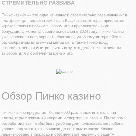
СТРЕМИТЕЛЬНО РАЗВИВА
Пинко казино — это одна из новых и стремительно развивающихся
платформ для онлайн-гейминга в Казахстане, которая привлекает
игроков своим широким выбором игр и привлекательными
бонусами. С момента своего основания в 2024 году, Пинко казино
уже завоевало популярность благодаря удобному интерфейсу и
разнообразным платежным методам, а также
Пинко вход
позволяет легко и быстро начать игру, что делает его отличным
выбором для любителей азартных игр.
Обзор Пинко казино
Пинко казино предлагает более 6000 различных игр, включая
слоты, игры с живыми дилерами и спортивные ставки. Платформа
разработана так, чтобы быть удобной для пользователей любого
уровня подготовки, от новичков до опытных игроков. Казино
лицензировано в Кюрасао и обеспечивает надежную защиту