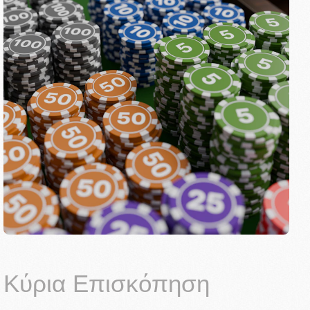
Κύρια Επισκόπηση