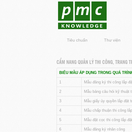
Tiêu chuẩn
Thư viện
CẨM NANG QUẢN LÝ THI CÔNG, TRANG TR
BIỂU MẪU ÁP DỤNG TRONG QUÁ TRÌNH
1
Mẫu đăng ký thi công lắp đặt
2
Mẫu bảng câu hỏi kỹ thuật th
3
Mẫu giấy ủy quyền lắp đặt tr
4
Mẫu chấp thuận thi công lắp 
5
Mẫu đặt cọc thi công lắp đặt 
6
Mẫu đăng ký nhân công