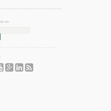
ản tin
C