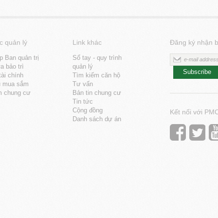
c quản lý
Link khác
Đăng ký nhận b
p Ban quản trị
Sổ tay - quy trình
 bảo trì
quản lý
Subscribe
tài chính
Tìm kiếm căn hộ
u mua sắm
Tư vấn
m chung cư
Bản tin chung cư
Tin tức
Cộng đồng
Kết nối với PM
Danh sách dự án