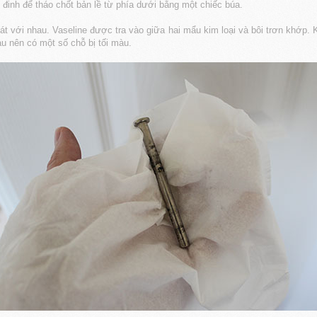
 đinh để tháo chốt bản lề từ phía dưới bằng một chiếc búa.
 xát với nhau. Vaseline được tra vào giữa hai mẩu kim loại và bôi trơn khớp. 
au nên có một số chỗ bị tối màu.