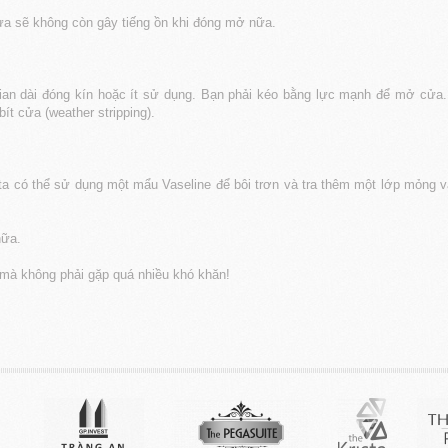
cửa sẽ không còn gây tiếng ồn khi đóng mở nữa.
gian dài đóng kín hoặc ít sử dụng. Bạn phải kéo bằng lực mạnh để mở cửa. 
ít cửa (weather stripping).
ta có thể sử dụng một mẩu Vaseline để bôi trơn và tra thêm một lớp mỏng v
nữa.
 mà không phải gặp quá nhiều khó khăn!