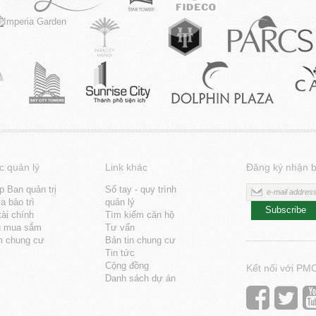
c quản lý
Link khác
Đăng ký nhận b
p Ban quản trị
Sổ tay - quy trình
 bảo trì
quản lý
Subscribe
tài chính
Tìm kiếm căn hộ
u mua sắm
Tư vấn
m chung cư
Bản tin chung cư
Tin tức
Cộng đồng
Kết nối với PM
Danh sách dự án