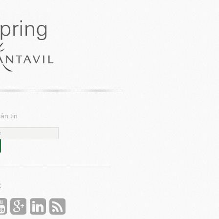
ản tin
C