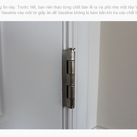
g ồn này. Trước hết, bạn nên tháo từng chốt bản lề ra và phủ nhẹ một lớp V
Vaseline vào một tờ giấy ăn để Vaseline không bị bám bẩn khi tra vào chốt b