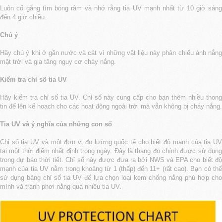
Luôn cố gắng tìm bóng râm và nhớ rằng tia UV mạnh nhất từ 10 giờ sáng
đến 4 giờ chiều.
Chú ý
Hãy chú ý khi ở gần nước và cát vì những vật liệu này phản chiếu ánh nắng
mặt trời và gia tăng nguy cơ cháy nắng.
Kiểm tra chỉ số tia UV
Hãy kiểm tra chỉ số tia UV. Chỉ số này cung cấp cho bạn thêm nhiều thong
tin để lên kế hoạch cho các hoạt động ngoài trời mà vẫn không bị cháy nắng.
Tia UV và ý nghĩa của những con số
Chỉ số tia UV và một đơn vị đo lường quốc tế cho biết độ mạnh của tia UV
tại một thời điểm nhất định trong ngày. Đây là thang đo chính được sử dụng
trong dự báo thời tiết. Chỉ số này được đưa ra bởi NWS và EPA cho biết độ
mạnh của tia UV nằm trong khoảng từ 1 (thấp) đến 11+ (rất cao). Bạn có thể
sử dụng bảng chỉ sổ tia UV để lựa chọn loại kem chống nắng phù hợp cho
mình và tránh phơi nắng quá nhiều tia UV.