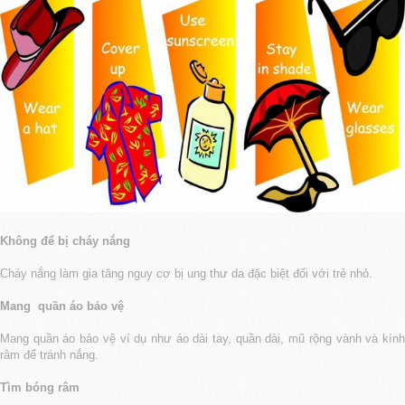
Không để bị cháy nắng
Cháy nắng làm gia tăng nguy cơ bị ung thư da đặc biệt đối với trẻ nhỏ.
Mang quần áo bảo vệ
Mang quần áo bảo vệ ví dụ như áo dài tay, quần dài, mũ rộng vành và kính
râm để tránh nắng.
Tìm bóng râm