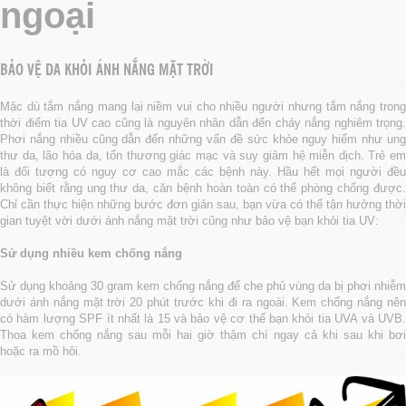
ngoại
BẢO VỆ DA KHỎI ÁNH NẮNG MẶT TRỜI
Mặc dù tắm nắng mang lại niềm vui cho nhiều người nhưng tắm nắng trong
thời điểm tia UV cao cũng là nguyên nhân dẫn đến cháy nắng nghiêm trọng.
Phơi nắng nhiều cũng dẫn đến những vấn đề sức khỏe nguy hiểm như ung
thư da, lão hóa da, tổn thương giác mạc và suy giảm hệ miễn dịch. Trẻ em
là đối tượng có nguy cơ cao mắc các bệnh này. Hầu hết mọi người đều
không biết rằng ung thư da, căn bệnh hoàn toàn có thể phòng chống được.
Chỉ cần thực hiện những bước đơn giản sau, bạn vừa có thể tận hưởng thời
gian tuyệt vời dưới ánh nắng mặt trời cũng như bảo vệ bạn khỏi tia UV:
Sử dụng nhiều kem chống nắng
Sử dụng khoảng 30 gram kem chống nắng để che phủ vùng da bị phơi nhiễm
dưới ánh nắng mặt trời 20 phút trước khi đi ra ngoài. Kem chống nắng nên
có hàm lượng SPF ít nhất là 15 và bảo vệ cơ thể bạn khỏi tia UVA và UVB.
Thoa kem chống nắng sau mỗi hai giờ thậm chí ngay cả khi sau khi bơi
hoặc ra mồ hôi.