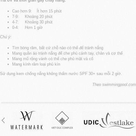
Tia UV và thời gian gây cháy nắng:
Cao hơn 9: Ít hơn 15 phút
7-9: Khoảng 20 phút
4-7: Khoảng 30 phút
0-4: Hơn 1 giờ
Chú ý:
Tìm bóng râm, bất cứ chỗ nào có thể để tránh nắng
Mang quần áo tránh nắng để che phủ cánh tay, chân và cơ thể
Mang mũ rộng vành có thể che phủ mặt và cổ
Mang kính râm loại phủ kín
Sử dụng kem chống nắng không thấm nước SPF 30+ sau mỗi 2 giờ.
Theo swimmingpool.com