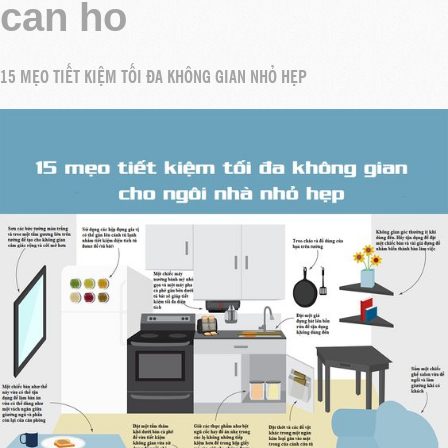
can ho
15 MẸO TIẾT KIỆM TỐI ĐA KHÔNG GIAN NHỎ HẸP