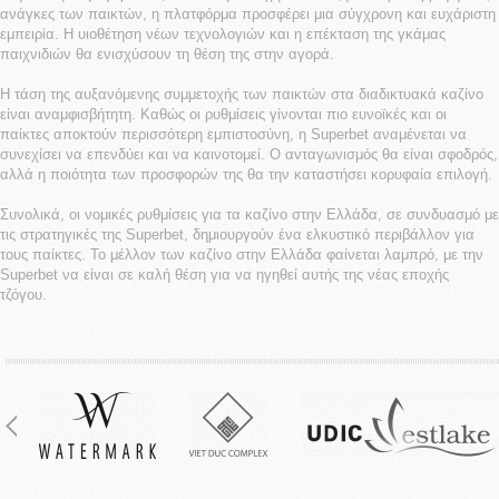
ανάγκες των παικτών, η πλατφόρμα προσφέρει μια σύγχρονη και ευχάριστη
εμπειρία. Η υιοθέτηση νέων τεχνολογιών και η επέκταση της γκάμας
παιχνιδιών θα ενισχύσουν τη θέση της στην αγορά.
Η τάση της αυξανόμενης συμμετοχής των παικτών στα διαδικτυακά καζίνο
είναι αναμφισβήτητη. Καθώς οι ρυθμίσεις γίνονται πιο ευνοϊκές και οι
παίκτες αποκτούν περισσότερη εμπιστοσύνη, η Superbet αναμένεται να
συνεχίσει να επενδύει και να καινοτομεί. Ο ανταγωνισμός θα είναι σφοδρός,
αλλά η ποιότητα των προσφορών της θα την καταστήσει κορυφαία επιλογή.
Συνολικά, οι νομικές ρυθμίσεις για τα καζίνο στην Ελλάδα, σε συνδυασμό με
τις στρατηγικές της Superbet, δημιουργούν ένα ελκυστικό περιβάλλον για
τους παίκτες. Το μέλλον των καζίνο στην Ελλάδα φαίνεται λαμπρό, με την
Superbet να είναι σε καλή θέση για να ηγηθεί αυτής της νέας εποχής
τζόγου.