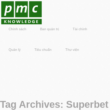
Chính sách
Ban quản trị
Tài chính
Quản lý
Tiêu chuẩn
Thư viện
Tag Archives:
Superbet