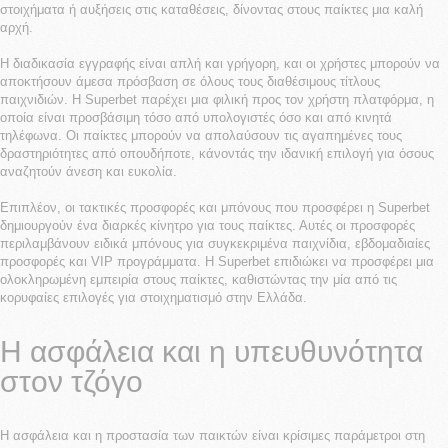
στοιχήματα ή αυξήσεις στις καταθέσεις, δίνοντας στους παίκτες μια καλή
αρχή.
Η διαδικασία εγγραφής είναι απλή και γρήγορη, και οι χρήστες μπορούν να
αποκτήσουν άμεσα πρόσβαση σε όλους τους διαθέσιμους τίτλους
παιχνιδιών. Η Superbet παρέχει μια φιλική προς τον χρήστη πλατφόρμα, η
οποία είναι προσβάσιμη τόσο από υπολογιστές όσο και από κινητά
τηλέφωνα. Οι παίκτες μπορούν να απολαύσουν τις αγαπημένες τους
δραστηριότητες από οπουδήποτε, κάνοντάς την ιδανική επιλογή για όσους
αναζητούν άνεση και ευκολία.
Επιπλέον, οι τακτικές προσφορές και μπόνους που προσφέρει η Superbet
δημιουργούν ένα διαρκές κίνητρο για τους παίκτες. Αυτές οι προσφορές
περιλαμβάνουν ειδικά μπόνους για συγκεκριμένα παιχνίδια, εβδομαδιαίες
προσφορές και VIP προγράμματα. Η Superbet επιδιώκει να προσφέρει μια
ολοκληρωμένη εμπειρία στους παίκτες, καθιστώντας την μία από τις
κορυφαίες επιλογές για στοιχηματισμό στην Ελλάδα.
Η ασφάλεια και η υπευθυνότητα
στον τζόγο
Η ασφάλεια και η προστασία των παικτών είναι κρίσιμες παράμετροι στη