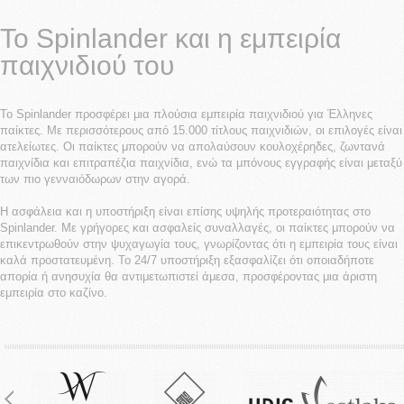
Το Spinlander και η εμπειρία
παιχνιδιού του
Το Spinlander προσφέρει μια πλούσια εμπειρία παιχνιδιού για Έλληνες
παίκτες. Με περισσότερους από 15.000 τίτλους παιχνιδιών, οι επιλογές είναι
ατελείωτες. Οι παίκτες μπορούν να απολαύσουν κουλοχέρηδες, ζωντανά
παιχνίδια και επιτραπέζια παιχνίδια, ενώ τα μπόνους εγγραφής είναι μεταξύ
των πιο γενναιόδωρων στην αγορά.
Η ασφάλεια και η υποστήριξη είναι επίσης υψηλής προτεραιότητας στο
Spinlander. Με γρήγορες και ασφαλείς συναλλαγές, οι παίκτες μπορούν να
επικεντρωθούν στην ψυχαγωγία τους, γνωρίζοντας ότι η εμπειρία τους είναι
καλά προστατευμένη. Το 24/7 υποστήριξη εξασφαλίζει ότι οποιαδήποτε
απορία ή ανησυχία θα αντιμετωπιστεί άμεσα, προσφέροντας μια άριστη
εμπειρία στο καζίνο.