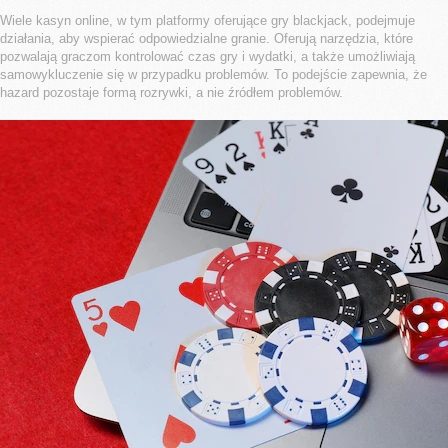
Wiele kasyn online, w tym platformy oferujące gry blackjack, podejmuje
działania, aby wspierać odpowiedzialne granie. Oferują narzędzia, które
pozwalają graczom kontrolować czas gry i wydatki, a także umożliwiają
samowykluczenie się w przypadku problemów. To podejście zapewnia, że
hazard pozostaje formą rozrywki, a nie źródłem problemów.