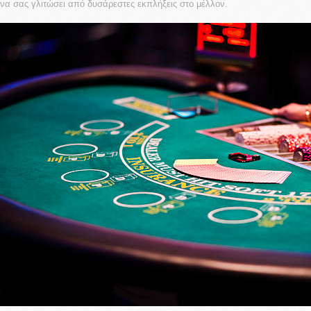
να σας γλιτώσει από δυσάρεστες εκπλήξεις στο μέλλον.