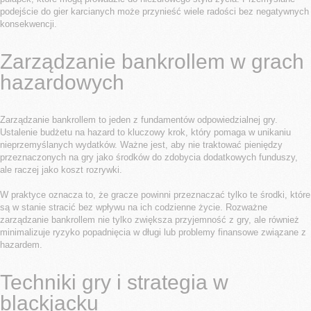
podejście do gier karcianych może przynieść wiele radości bez negatywnych
konsekwencji.
Zarządzanie bankrollem w grach
hazardowych
Zarządzanie bankrollem to jeden z fundamentów odpowiedzialnej gry.
Ustalenie budżetu na hazard to kluczowy krok, który pomaga w unikaniu
nieprzemyślanych wydatków. Ważne jest, aby nie traktować pieniędzy
przeznaczonych na gry jako środków do zdobycia dodatkowych funduszy,
ale raczej jako koszt rozrywki.
W praktyce oznacza to, że gracze powinni przeznaczać tylko te środki, które
są w stanie stracić bez wpływu na ich codzienne życie. Rozważne
zarządzanie bankrollem nie tylko zwiększa przyjemność z gry, ale również
minimalizuje ryzyko popadnięcia w długi lub problemy finansowe związane z
hazardem.
Techniki gry i strategia w
blackjacku