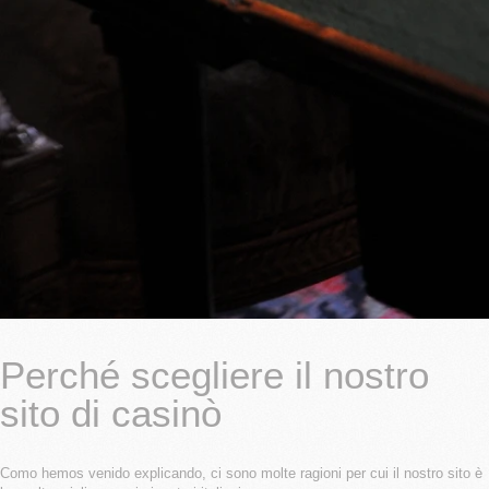
Perché scegliere il nostro
sito di casinò
Como hemos venido explicando, ci sono molte ragioni per cui il nostro sito è