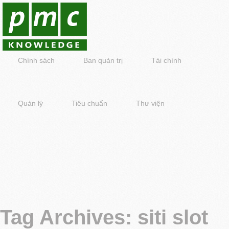
Chính sách
Ban quản trị
Tài chính
Quản lý
Tiêu chuẩn
Thư viện
Tag Archives:
siti slot