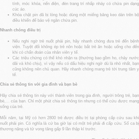
tính, móc khóa, nến điện, đèn trang trí nhấp nháy có chứa pin dạng
cúc áo.
Khóa chặt pin đã bị lỏng hoặc dùng một miếng băng keo dán trên bộ
điều khiển để bảo vệ ngăn chứa pin.
Nhanh chóng điều trị
Nếu nghi ngờ trẻ nuốt phải pin, hãy nhanh chóng đưa trẻ đến bệnh
viện. Tuyệt đối không ép trẻ nôn hoặc bắt trẻ ăn hoặc uống cho đến
khi có chẩn đoán của nhân viên y tế.
Các triệu chứng có thể khó nhận ra (thường bao gồm ho, chảy nước
dãi và khó chịu), vì vậy nếu có dấu hiệu nghi ngờ dù là nhỏ nhất, bạn
cũng không nên chủ quan. Hãy nhanh chóng mang trẻ tới trung tâm y
tế.
Chia sẻ thông tin với gia đình và bạn bè
Hãy chia sẻ thông tin này với thành viên trong gia đình, người trông trẻ, bạn
bè,… của bạn. Chỉ một phút chia sẻ thông tin nhưng có thể cứu được mạng
sống của trẻ.
Mỗi năm, tại Mỹ có hơn 2800 trẻ được điều trị tại phòng cấp cứu sau khi
nuốt phải pin. Có nghĩa là cứ ba giờ lại có một trẻ phải đi cấp cứu. Số ca bị
thương nặng và tử vong tăng gấp 9 lần thập kỉ trước.