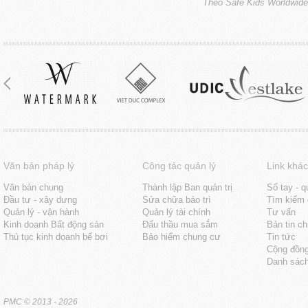
Theo Safe Kids Worldwide
Văn bản pháp lý
Công tác quản lý
Link khác
Văn bản chung
Thành lập Ban quản trị
Sổ tay - q
Đầu tư - xây dưng
Sửa chữa bảo trì
Tìm kiếm 
Quản lý - vận hành
Quản lý tài chính
Tư vấn
Kinh doanh Bất động sản
Đấu thầu mua sắm
Bản tin c
Thủ tục kinh doanh bể bơi
Bảo hiểm chung cư
Tin tức
Cộng đồn
Danh sách
PMC
© 2013 - 2026