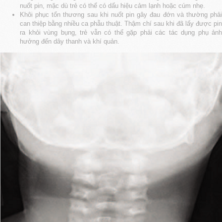
nuốt pin, mặc dù trẻ có thể có dấu hiệu cảm lạnh hoặc cúm nhẹ.
Khôi phục tổn thương sau khi nuốt pin gây đau đớn và thường phải
can thiệp bằng nhiều ca phẫu thuật. Thậm chí sau khi đã lấy được pin
ra khỏi vùng bụng, trẻ vẫn có thể gặp phải các tác dụng phụ ảnh
hưởng đến dây thanh và khí quản.