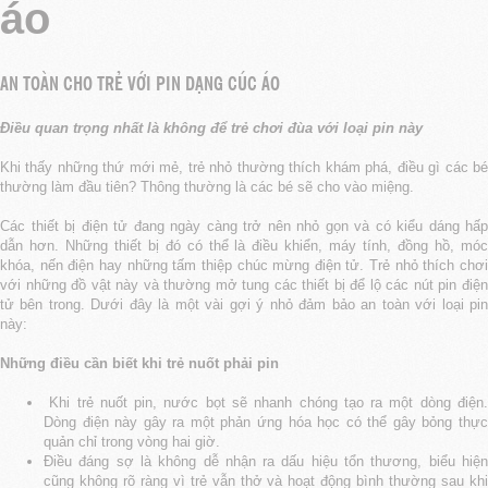
áo
AN TOÀN CHO TRẺ VỚI PIN DẠNG CÚC ÁO
Điều quan trọng nhất là không để trẻ chơi đùa với loại pin này
Khi thấy những thứ mới mẻ, trẻ nhỏ thường thích khám phá, điều gì các bé
thường làm đầu tiên? Thông thường là các bé sẽ cho vào miệng.
Các thiết bị điện tử đang ngày càng trở nên nhỏ gọn và có kiểu dáng hấp
dẫn hơn. Những thiết bị đó có thể là điều khiển, máy tính, đồng hồ, móc
khóa, nến điện hay những tấm thiệp chúc mừng điện tử. Trẻ nhỏ thích chơi
với những đồ vật này và thường mở tung các thiết bị để lộ các nút pin điện
tử bên trong. Dưới đây là một vài gợi ý nhỏ đảm bảo an toàn với loại pin
này:
Những điều cần biết khi trẻ nuốt phải pin
Khi trẻ nuốt pin, nước bọt sẽ nhanh chóng tạo ra một dòng điện
Dòng điện này gây ra một phản ứng hóa học có thể gây bỏng thực
quản chỉ trong vòng hai giờ.
Điều đáng sợ là không dễ nhận ra dấu hiệu tổn thương, biểu hiện
cũng không rõ ràng vì trẻ vẫn thở và hoạt động bình thường sau khi