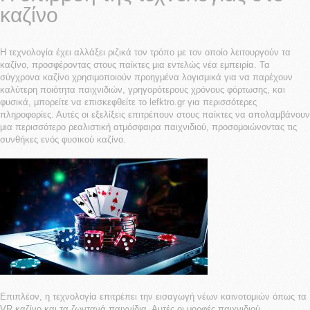
καζίνο
Η τεχνολογία έχει αλλάξει ριζικά τον τρόπο με τον οποίο λειτουργούν τα
καζίνο, προσφέροντας στους παίκτες μια εντελώς νέα εμπειρία. Τα
σύγχρονα καζίνο χρησιμοποιούν προηγμένα λογισμικά για να παρέχουν
καλύτερη ποιότητα παιχνιδιών, γρηγορότερους χρόνους φόρτωσης, και
φυσικά, μπορείτε να επισκεφθείτε το
lefktro.gr
για περισσότερες
πληροφορίες. Αυτές οι εξελίξεις επιτρέπουν στους παίκτες να απολαμβάνουν
μια περισσότερο ρεαλιστική ατμόσφαιρα παιχνιδιού, προσομοιώνοντας τις
συνθήκες ενός φυσικού καζίνο.
Επιπλέον, η τεχνολογία επιτρέπει την εισαγωγή νέων καινοτομιών όπως τα
VR καζίνο και τα ζωντανά παιχνίδια. Αυτές οι μορφές παιχνιδιού