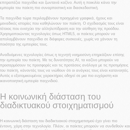
επιτραπέζια παιχνίδια και ζωντανά καζίνο. Αυτή η ποικιλία κάνει την
εμπειρία του παίκτη πιο συναρπαστική και διασκεδαστική.
Τα παιχνίδια τώρα περιλαμβάνουν προηγμένα γραφικά, ήχους και
μοναδικές ιστορίες που καθηλώνουν τον παίκτη. Ο σχεδιασμός τους είναι
τέτοιος που ενισχύει την αλληλεπίδραση και την αίσθηση της προόδου.
Χρησιμοποιώντας τεχνολογίες όπως HTML5, οι παίκτες μπορούν να
απολαμβάνουν παιχνίδια σε διάφορες συσκευές, χωρίς να χάνουν τη
ποιότητα της εμπειρίας τους.
Αναδυόμενες τεχνολογίες όπως η τεχνητή νοημοσύνη επηρεάζουν επίσης
την εμπειρία του παίκτη. Με τις δυνατότητες AI, τα καζίνο μπορούν να
προσαρμόσουν τις προσφορές και τις προτάσεις ανάλογα με τις προτιμήσεις
του παίκτη, κάνοντάς τους να νιώθουν ότι οι ανάγκες τους είναι κατανοητές.
Αυτός ο εξατομικευμένος χαρακτήρας οδηγεί σε μια πιο ευχάριστη και
ικανοποιητική εμπειρία παιχνιδιού.
Η κοινωνική διάσταση του
διαδικτυακού στοιχηματισμού
Η κοινωνική διάσταση του διαδικτυακού στοιχηματισμού έχει γίνει πιο
έντονη, χάρη στην τεχνολογία. Πλέον, οι παίκτες μπορούν να συνδεθούν και