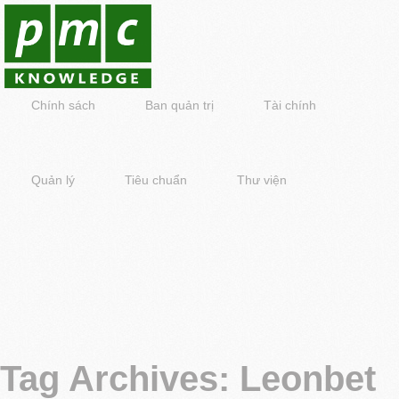
Chính sách
Ban quản trị
Tài chính
Quản lý
Tiêu chuẩn
Thư viện
Tag Archives:
Leonbet