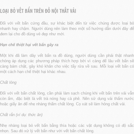
LOẠI BỎ VẾT BẨN TRÊN ĐỒ NỘI THẤT VẢI
Đối với vết bẩn cứng đầu, sự khác biệt đến từ việc chúng được loại bỏ
nhanh hay chậm. Người dùng nên làm theo một số hướng dẫn dưới đây để
đem lại cho đồ dùng vẻ đẹp như mới.
Hạn chế thiệt hại vết bẩn gây ra
Một khi đã làm dây vết bẩn ra đồ dùng, người dùng cần phải thật nhanh
chóng áp dụng các phương pháp thích hợp bởi vì càng để lâu vết bẩn sẽ
càng bám chặt, gây khó khăn cho việc tẩy rửa về sau. Mỗi loại vết bẩn có
một cách hạn chế thiệt hại khác nhau.
Chất lỏng
Đối với vết bẩn chất lỏng, cần phải làm sạch chúng khi vết bẩn trên vải vẫn
còn ẩm, đặc biệt là vết trà nóng hay cà phê. Nên sử dụng vải thấm nước
hoặc giấy ăn để nhẹ nhàng thấm chất lỏng. Cọ xát sẽ làm hỏng chất vải.
Chất rắn (ví dụ: thức ăn)
Nhẹ nhàng loại bỏ vết bẩn bằng thìa hoặc các vật dụng không có độ sắc
nhọn. Sau đó xử lý vết bẩn như với vết bẩn chất lỏng.