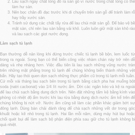
Lau sạch ngay chất lỏng đổ ra sàn gỗ vì nước trong chất lỏng có thể
làm hư sàn.
Nên bọc chân đồ đạc trước khi di chuyển trên sàn gỗ để tránh làm rỗ
hay trầy xước sàn.
Tránh sử dụng các chất tẩy rửa để lau chùi mặt sàn gỗ. Để bảo vệ bề
mặt sàn, chỉ nên lau sàn bằng vải khô. Luôn luôn giữ mặt sàn khô ráo
và lau sạch các giọt nước đọng.
Làm sạch tủ lạnh
Bạn thường dễ nản lòng khi đứng trước chiếc tủ lạnh bề bộn, lem luốc từ
trong ra ngoài. Song bạn có thể biến công việc nhàm chán này trở nên dễ
dàng và nhẹ nhàng hơn. Việc đầu tiên là lau sạch những vũng nước tràn
trên những mặt phẳng trong tủ lạnh để chúng không biến thành những vệt
bẩn. Hãy tạo thói quen dọn sạch những thực phẩm cũ trong tủ lạnh mỗi tuần.
Cứ mỗi vài tháng lau sạch bên trong tủ lạnh bằng cách pha hai muỗng bột
soda (natri cacbonat) vào 1/4 lít nước ấm. Dời các ngăn kéo và kệ ra ngoài
để lau chùi sạch bằng dung dịch trên. Nên đặt những tấm kệ bằng kính vào
phòng có nhiệt độ ấm trước khi lau rửa bằng dung dịch nước ấm kể trên để
chúng không bị nứt vỡ. Nước ấm cũng sẽ làm các phần khác giảm bớt sự
đông lạnh. Dùng bàn chải đánh răng để chà sạch những vết dơ trong góc
khuất hoặc kẽ nhỏ trong tủ lạnh. Hai lần mỗi năm, dùng máy hút bụi hoặc
chổi quét bụi để làm sạch bộ phận điện phía sau giữ cho tủ lạnh không bị
quá nhiệt.