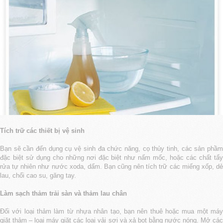
Tích trữ các thiết bị vệ sinh
Bạn sẽ cần đến dụng cụ vệ sinh đa chức năng, cọ thủy tinh, các sản phầm
đặc biệt sử dụng cho những nơi đặc biệt như nấm mốc, hoặc các chất tẩy
rửa tự nhiên như nước xoda, dấm. Bạn cũng nên tích trữ các miếng xốp, dẻ
lau, chổi cao su, găng tay.
Làm sạch thảm trải sàn và thảm lau chân
Đối với loại thảm làm từ nhựa nhân tạo, bạn nên thuê hoặc mua một máy
giặt thảm – loại máy giặt các loại vải sợi và xả bọt bằng nước nóng. Mở các