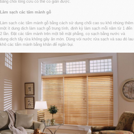
bằng chổi lông cừu có thể co giãn được.
Làm sạch các tấm mành gỗ
Làm sạch các tấm mành gỗ bằng cách sử dụng chổi cao su khô nhúng thêm
một ít dung dịch làm sạch gỗ trung tính, định kỳ làm sạch mỗi năm từ 1 đến
2 lần. Đặt các tấm mành trên một bề mặt phẳng, cọ sạch bằng nước và
dung dich tẩy rửa không gây ăn mòn. Dùng vòi nước rửa sạch và sau đó lau
khô các tấm mành bằng khăn để ngăn bụi.