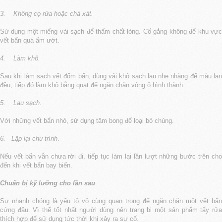
3.
Không cọ rửa hoặc chà xát.
Sử dụng một miếng vải sạch để thấm chất lỏng. Cố gắng không để khu vực
vết bẩn quá ẩm ướt.
4.
Làm khô.
Sau khi làm sạch vết đốm bẩn, dùng vải khô sạch lau nhẹ nhàng để màu lan
đều, tiếp đó làm khô bằng quạt để ngăn chặn vòng ố hình thành.
5.
Lau sạch.
Với những vết bẩn nhỏ, sử dụng tăm bong để loại bỏ chúng.
6.
Lặp lại chu trình
.
Nếu vết bẩn vẫn chưa rời đi, tiếp tục làm lại lần lượt những bước trên cho
đến khi vết bẩn bay biến.
Chuẩn bị kỹ lưỡng cho lần sau
Sự nhanh chóng là yếu tố vô cùng quan trọng để ngăn chặn một vết bẩn
cứng đầu. Vì thế tốt nhất người dùng nên trang bi một sản phẩm tẩy rửa
thích hợp để sử dụng tức thời khi xảy ra sự cố.