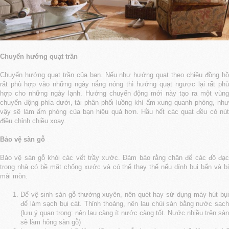
Chuyển hướng quạt trần
Chuyển hướng quạt trần của bạn. Nếu như hướng quạt theo chiều đồng hồ
rất phù hợp vào những ngày nắng nóng thì hướng quạt ngược lại rất phù
hợp cho những ngày lạnh. Hướng chuyển động mới này tạo ra một vùng
chuyển động phía dưới, tái phân phối luồng khí ấm xung quanh phòng, như
vậy sẽ làm ấm phòng của bạn hiệu quả hơn. Hầu hết các quạt đều có nút
điều chỉnh chiều xoay.
Bảo vệ sàn gỗ
Bảo vệ sàn gỗ khỏi các vết trầy xước. Đảm bảo rằng chân đế các đồ đạc
trong nhà có bề mặt chống xước và có thể thay thế nếu dính bụi bẩn và bị
mài mòn.
Để vệ sinh sàn gỗ thường xuyên, nên quét hay sử dụng máy hút bụi
để làm sạch bụi cát. Thỉnh thoảng, nên lau chùi sàn bằng nước sạch
(lưu ý quan trọng: nên lau càng ít nước càng tốt. Nước nhiều trên sàn
sẽ làm hỏng sàn gỗ)