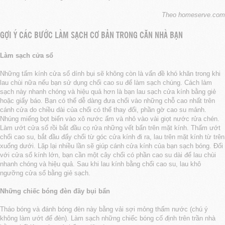
Theo homeserve.com
GỢI Ý CÁC BƯỚC LÀM SẠCH CƠ BẢN TRONG CĂN NHÀ BẠN
Làm sạch cửa sổ
Những tấm kính cửa sổ dính bụi sẽ không còn là vấn đề khó khăn trong khi
lau chùi nữa nếu bạn sử dụng chổi cao su để làm sạch chúng. Cách làm
sạch này nhanh chóng và hiệu quả hơn là bạn lau sạch cửa kính bằng giẻ
hoặc giấy báo. Bạn có thể dễ dàng đưa chổi vào những chỗ cao nhất trên
cánh cửa do chiều dài của chổi có thể thay đổi, phần gờ cao su mảnh.
Nhúng miếng bọt biển vào xô nước ấm và nhỏ vào vài giọt nước rửa chén.
Làm ướt cửa sổ rồi bắt đầu cọ rửa những vết bẩn trên mặt kính. Thấm ướt
chổi cao su, bắt đầu đẩy chổi từ góc cửa kính đi ra, lau trên mặt kính từ trên
xuống dưới. Lặp lại nhiều lần sẽ giúp cánh cửa kính của bạn sạch bóng. Đối
với cửa sổ kính lớn, bạn cần một cây chổi có phần cao su dài để lau chùi
nhanh chóng và hiệu quả. Sau khi lau kính bằng chổi cao su, lau khô
ngưỡng cửa sổ bằng giẻ sạch.
Những chiếc bóng đèn đầy bụi bẩn
Tháo bóng và đánh bóng đèn này bằng vải sợi mỏng thấm nước (chú ý
không làm ướt đế đèn). Làm sạch những chiếc bóng cố định trên trần nhà