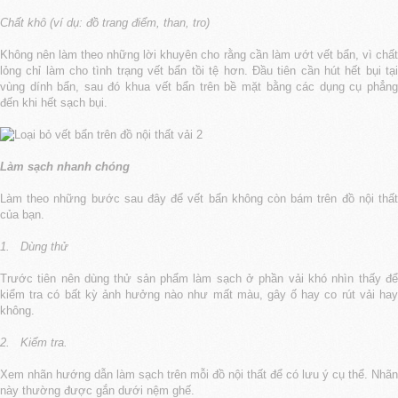
Chất khô (ví dụ: đồ trang điểm, than, tro)
Không nên làm theo những lời khuyên cho rằng cần làm ướt vết bẩn, vì chất
lỏng chỉ làm cho tình trạng vết bẩn tồi tệ hơn. Đầu tiên cần hút hết bụi tại
vùng dính bẩn, sau đó khua vết bẩn trên bề mặt bằng các dụng cụ phẳng
đến khi hết sạch bụi.
Làm sạch nhanh chóng
Làm theo những bước sau đây để vết bẩn không còn bám trên đồ nội thất
của bạn.
1.
Dùng thử
Trước tiên nên dùng thử sản phẩm làm sạch ở phần vải khó nhìn thấy để
kiểm tra có bất kỳ ảnh hưởng nào như mất màu, gây ố hay co rút vải hay
không.
2.
Kiểm tra.
Xem nhãn hướng dẫn làm sạch trên mỗi đồ nội thất để có lưu ý cụ thể. Nhãn
này thường được gắn dưới nệm ghế.