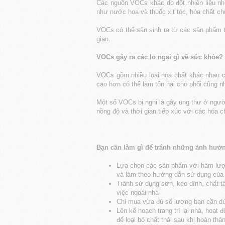
Các nguồn VOCs khác do đốt nhiên liệu nh
như nước hoa và thuốc xịt tóc, hóa chất chù
VOCs có thể sản sinh ra từ các sản phẩm t
gian.
VOCs gây ra các lo ngại gì về sức khỏe?
VOCs gồm nhiều loại hóa chất khác nhau c
cao hơn có thể làm tổn hại cho phổi cũng n
Một số VOCs bị nghi là gây ung thư ở ngư
nồng độ và thời gian tiếp xúc với các hóa c
Bạn cần làm gì để tránh những ảnh hưở
Lựa chọn các sản phẩm với hàm lượn
và làm theo hướng dẫn sử dụng của 
Tránh sử dụng sơn, keo dính, chất t
việc ngoài nhà
Chỉ mua vừa đủ số lượng bạn cần dùn
Lên kế hoạch trang trí lại nhà, hoạ
để loại bỏ chất thải sau khi hoàn thà