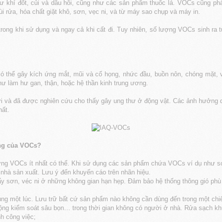
ư khí đốt, củi và dầu hôi, cũng như các sản phẩm thuốc lá. VOCs cũng p
i rửa, hóa chất giặt khô, sơn, vẹc ni, và từ máy sao chụp và máy in.
rong khi sử dụng và ngay cả khi cất đi. Tuy nhiên, số lượng VOCs sinh ra
ó thể gây kích ứng mắt, mũi và cổ họng, nhức đầu, buồn nôn, chóng mặt, 
hư làm hư gan, thận, hoặc hệ thần kinh trung ương.
ời và đã được nghiên cứu cho thấy gây ung thư ở động vật. Các ảnh hưởng 
hất.
ng của VOCs?
g VOCs ít nhất có thể. Khi sử dụng các sản phẩm chứa VOCs ví dụ như sơn,
nhà sản xuất. Lưu ý đến khuyến cáo trên nhãn hiệu.
ẩy sơn, véc ni ở những không gian hạn hẹp. Đảm bảo hệ thống thông gió phù
g một lúc. Lưu trữ bất cứ sản phẩm nào không cần dùng đến trong một chiếc
t động kiểm soát sâu bọn… trong thời gian không có người ở nhà. Rửa sạch 
nh công việc;