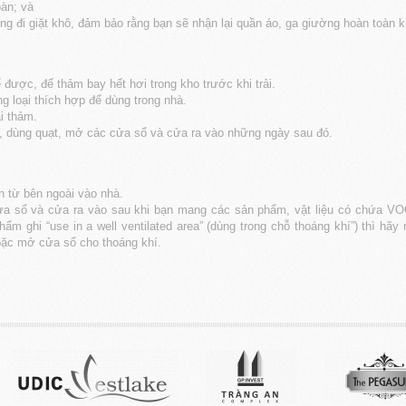
àn; và
 đi giặt khô, đảm bảo rằng bạn sẽ nhận lại quần áo, ga giường hoàn toàn k
 được, để thảm bay hết hơi trong kho trước khi trải.
g loại thích hợp để dùng trong nhà.
i thảm.
m, dùng quạt, mở các cửa sổ và cửa ra vào những ngày sau đó.
h từ bên ngoài vào nhà.
a sổ và cửa ra vào sau khi bạn mang các sản phẩm, vật liệu có chứa VO
m ghi “use in a well ventilated area” (dùng trong chỗ thoáng khí”) thì hã
oặc mở cửa sổ cho thoáng khí.