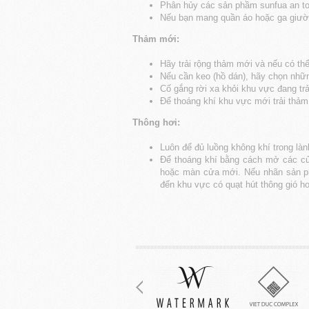
Phân hủy các sản phầm sunfua an to
Nếu bạn mang quần áo hoặc ga giường
Thảm mới:
Hãy trải rộng thảm mới và nếu có thể
Nếu cần keo (hồ dán), hãy chọn nhữn
Cố gắng rời xa khỏi khu vực đang trả
Để thoáng khí khu vực mới trải thả
Thông hơi:
Luôn để đủ luồng không khí trong làn
Để thoáng khí bằng cách mở các cử
hoặc màn cửa mới. Nếu nhãn sản phẩ
đến khu vực có quạt hút thông gió h