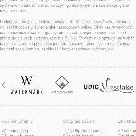
systemach płatności online, co czyni go dostępnym dla szerokiego grona
użytkowników.
Dodatkowo, bezpieczeństwo transakcji BLIK jest na najwyższym poziomie,
co jest kluczowe w świecie gier hazardowych online. Wiele kasyn wychodzi
naprzeciw oczekiwaniom graczy, oferując atrakcyjne bonusy powitalne i
promocje dla osób korzystających z BLIKA. To wszystko sprawia, że wybór
kasyna z tą metodą płatności jest strategicznym posunięciem dla każdego,
kto ceni sobie komfort, szybkość i bezpieczeństwo podczas gry.
Văn bản pháp lý
Công tác quản lý
Link khác
Văn bản chung
Thành lập Ban quản trị
Sổ tay - q