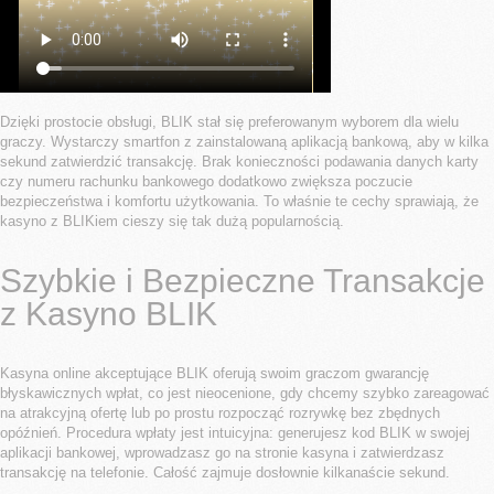
Dzięki prostocie obsługi, BLIK stał się preferowanym wyborem dla wielu
graczy. Wystarczy smartfon z zainstalowaną aplikacją bankową, aby w kilka
sekund zatwierdzić transakcję. Brak konieczności podawania danych karty
czy numeru rachunku bankowego dodatkowo zwiększa poczucie
bezpieczeństwa i komfortu użytkowania. To właśnie te cechy sprawiają, że
kasyno z BLIKiem cieszy się tak dużą popularnością.
Szybkie i Bezpieczne Transakcje
z Kasyno BLIK
Kasyna online akceptujące BLIK oferują swoim graczom gwarancję
błyskawicznych wpłat, co jest nieocenione, gdy chcemy szybko zareagować
na atrakcyjną ofertę lub po prostu rozpocząć rozrywkę bez zbędnych
opóźnień. Procedura wpłaty jest intuicyjna: generujesz kod BLIK w swojej
aplikacji bankowej, wprowadzasz go na stronie kasyna i zatwierdzasz
transakcję na telefonie. Całość zajmuje dosłownie kilkanaście sekund.