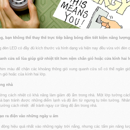
ống, bạn không thể thay thế trực tiếp bằng bóng đèn tiết kiệm năng lư
g đèn LED có đầy đủ kích thước và hình dạng và hiện nay đều vừa với đèn 
nh cửa sổ lùa giúp giữ nhiệt tốt hơn nệm chắn gió hoặc cửa kính hai 
im màu để chặn các khoảng thông gió xung quanh cửa sổ có thể ngăn gió l
 gió hoặc của kính hai lớp.
ong nhà
ờng cách nhiệt có khả năng làm giảm độ ẩm trong nhà. Một lớp tường cách 
hà bạn tránh được những điểm lạnh và độ ẩm từ ngưng tụ trên tường. Nhân 
p tường cách nhiệt để tránh nguy cơ tăng độ ẩm trong nhà.
tạo ra điện vào những ngày u ám
 động hiệu quả nhất vào những ngày trời nắng, nhưng các tấm pin năng lượ