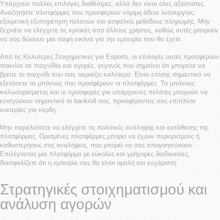
Υπάρχουν πολλές επιλογές διαθέσιμες, αλλά δεν είναι όλες αξιόπιστες.
Αναζητήστε πλατφόρμες που προσφέρουν νόμιμη άδεια λειτουργίας,
εξαιρετική εξυπηρέτηση πελατών και ασφαλείς μεθόδους πληρωμής. Μην
ξεχνάτε να ελέγχετε τις κριτικές από άλλους χρήστες, καθώς αυτές μπορούν
να σας δώσουν μια σαφή εικόνα για την εμπειρία που θα έχετε.
Από τις Καλυτερες Στοιχηματικες για Esports, οι επιλογές αυτές προσφέρουν
ποικιλία σε παιχνίδια και αγορές, γεγονός που σημαίνει ότι μπορείτε να
βρείτε το παιχνίδι που σας ταιριάζει καλύτερα. Είναι επίσης σημαντικό να
εξετάσετε τα μπόνους που προσφέρουν οι πλατφόρμες. Τα μπόνους
καλωσορίσματος και οι προσφορές για υπάρχοντες πελάτες μπορούν να
ενισχύσουν σημαντικά το bankroll σας, προσφέροντας σας επιπλέον
ευκαιρίες για κέρδη.
Μην παραλείπετε να ελέγχετε τις πολιτικές ανάληψης και κατάθεσης της
πλατφόρμας. Ορισμένες πλατφόρμες μπορεί να έχουν περιορισμούς ή
καθυστερήσεις στις αναλήψεις, που μπορεί να σας απογοητεύσουν.
Επιλέγοντας μια πλατφόρμα με εύκολες και γρήγορες διαδικασίες,
διασφαλίζετε ότι η εμπειρία σας θα είναι ομαλή και ευχάριστη.
Στρατηγικές στοιχηματισμού και
ανάλυση αγορών