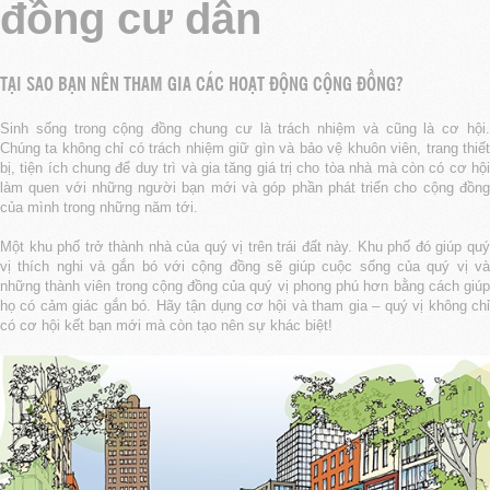
đồng cư dân
TẠI SAO BẠN NÊN THAM GIA CÁC HOẠT ĐỘNG CỘNG ĐỒNG?
Sinh sống trong cộng đồng chung cư là trách nhiệm và cũng là cơ hội.
Chúng ta không chỉ có trách nhiệm giữ gìn và bảo vệ khuôn viên, trang thiết
bị, tiện ích chung để duy trì và gia tăng giá trị cho tòa nhà mà còn có cơ hội
làm quen với những người bạn mới và góp phần phát triển cho cộng đồng
của mình trong những năm tới.
Một khu phố trở thành nhà của quý vị trên trái đất này. Khu phố đó giúp quý
vị thích nghi và gắn bó với cộng đồng sẽ giúp cuộc sống của quý vị và
những thành viên trong cộng đồng của quý vị phong phú hơn bằng cách giúp
họ có cảm giác gắn bó. Hãy tận dụng cơ hội và tham gia – quý vị không chỉ
có cơ hội kết bạn mới mà còn tạo nên sự khác biệt!