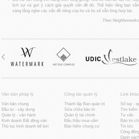
lịch sự và gợi ý cách giải quyết vấn đề đó. Thể hiện rằng bạn sẵn
sàng lắng nghe các vấn đề riêng của họ và họ sẽ sẵn lòng hợp tác.
Theo Neighborworks
Văn bản pháp lý
Công tác quản lý
Link khác
Văn bản chung
Thành lập Ban quản trị
Sổ tay - q
Đầu tư - xây dưng
Sửa chữa bảo trì
Tìm kiếm 
Quản lý - vận hành
Quản lý tài chính
Tư vấn
Kinh doanh Bất động sản
Đấu thầu mua sắm
Bản tin c
Thủ tục kinh doanh bể bơi
Bảo hiểm chung cư
Tin tức
Cộng đồn
Danh sách