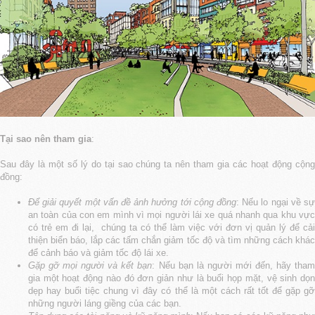
Tại sao nên tham gia
:
Sau đây là một số lý do tại sao chúng ta nên tham gia các hoạt động cộng
đồng:
Để giải quyết một vấn đề ảnh hưởng tới cộng đồng
: Nếu lo ngại về sự
an toàn của con em mình vì mọi người lái xe quá nhanh qua khu vực
có trẻ em đi lại, chúng ta có thể làm việc với đơn vị quản lý để cải
thiện biển báo, lắp các tấm chắn giảm tốc độ và tìm những cách khác
để cảnh báo và giảm tốc độ lái xe.
Gặp gỡ mọi người và kết bạn
: Nếu bạn là người mới đến, hãy tha
gia một hoạt động nào đó đơn giản như là buổi họp mặt, vệ sinh dọn
dẹp hay buổi tiệc chung vì đây có thể là một cách rất tốt để gặp gỡ
những người láng giềng của các bạn.