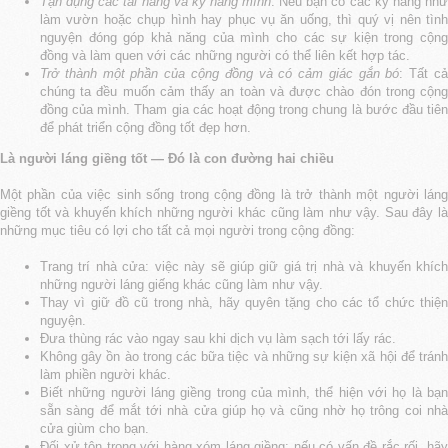
Tận dụng các tài năng và kỹ năng mình
: Nếu bạn có các kỹ năng nh
làm vườn hoặc chụp hình hay phục vụ ăn uống, thì quý vị nên tình
nguyện đóng góp khả năng của mình cho các sự kiện trong cộng
đồng và làm quen với các những người có thể liên kết hợp tác.
Trở thành một phần của cộng đồng và có cảm giác gắn bó
: Tất c
chúng ta đều muốn cảm thấy an toàn và được chào đón trong cộng
đồng của mình. Tham gia các hoạt động trong chung là bước đầu tiên
để phát triển cộng đồng tốt đẹp hơn.
Là người láng giềng tốt — Đó là con đường hai chiều
Một phần của việc sinh sống trong cộng đồng là trở thành một người láng
giềng tốt và khuyến khích những người khác cũng làm như vậy. Sau đây là
những mục tiêu có lợi cho tất cả mọi người trong cộng đồng:
Trang trí nhà cửa: việc này sẽ giúp giữ giá trị nhà và khuyến khích
những người láng giếng khác cũng làm như vậy.
Thay vì giữ đồ cũ trong nhà, hãy quyên tặng cho các tổ chức thiện
nguyện.
Đưa thùng rác vào ngay sau khi dịch vụ làm sạch tới lấy rác.
Không gây ồn ào trong các bữa tiệc và những sự kiện xã hội để tránh
làm phiền người khác.
Biết những người láng giềng trong của mình, thể hiện với họ là bạn
sẵn sàng để mắt tới nhà cửa giúp họ và cũng nhờ họ trông coi nhà
cửa giùm cho bạn.
Đối xử tôn trọng với hàng xóm láng giềng: nếu có vấn đề rắc rối, hãy