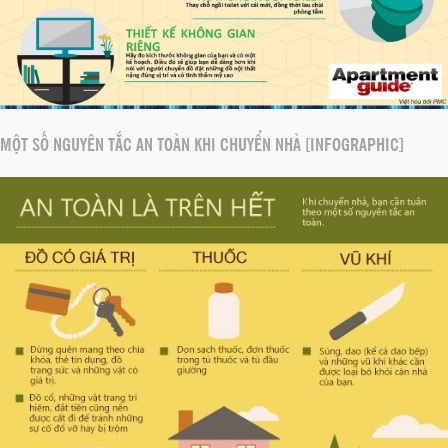
MỘT SỐ NGUYÊN TẮC AN TOÀN KHI CHUYỂN NHÀ [INFOGRAPHIC]