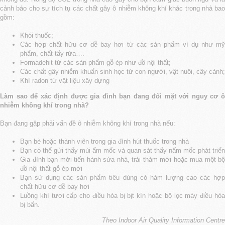
cảnh báo cho sự tích tụ các chất gây ô nhiễm không khí khác trong nhà bao
gồm:
Khói thuốc;
Các hợp chất hữu cơ dễ bay hơi từ các sản phẩm ví dụ như mỹ
phẩm, chất tẩy rửa….
Formadehit từ các sản phẩm gỗ ép như đồ nội thất;
Các chất gây nhiễm khuẩn sinh học từ con người, vật nuôi, cây cảnh;
Khí radon từ vật liệu xây dựng
Làm sao để xác định được gia đình bạn đang đối mặt với nguy cơ ô
nhiễm không khí trong nhà?
Bạn đang gặp phải vấn đề ô nhiễm không khí trong nhà nếu:
Bạn bè hoặc thành viên trong gia đình hút thuốc trong nhà
Bạn có thể gửi thấy mùi ẩm mốc và quan sát thấy nấm mốc phát triển
Gia đình bạn mới tiến hành sửa nhà, trải thảm mới hoặc mua một bộ
đồ nội thất gỗ ép mới
Bạn sử dụng các sản phẩm tiêu dùng có hàm lượng cao các hợp
chất hữu cơ dễ bay hơi
Luồng khí tươi cấp cho điều hòa bị bịt kín hoặc bộ lọc máy điều hòa
bị bẩn.
Theo Indoor Air Quality Information Centre