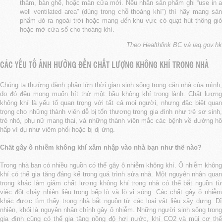
thảm, bàn ghế, hoặc màn cửa mới. Nếu nhãn sản phẩm ghi “use in a
well ventilated area” (dùng trong chỗ thoáng khí”) thì hãy mang sản
phẩm đó ra ngoài trời hoặc mang đến khu vực có quạt hút thông gió
hoặc mở cửa sổ cho thoáng khí.
Theo Healthlink BC và iaq.gov.hk
CÁC YẾU TỐ ẢNH HƯỞNG ĐẾN CHẤT LƯỢNG KHÔNG KHÍ TRONG NHÀ
Chúng ta thường dành phần lớn thời gian sinh sống trong căn nhà của mình,
do đó đều mong muốn hít thở một bầu không khí trong lành. Chất lượng
không khí là yếu tố quan trọng với tất cả mọi người, nhưng đặc biệt quan
trọng cho những thành viên dễ bị tổn thương trong gia đình như trẻ sơ sinh,
trẻ nhỏ, phụ nữ mang thai, và những thành viên mắc các bệnh về đường hô
hấp ví dụ như viêm phổi hoặc bị dị ứng.
Chất gây ô nhiễm không khí xâm nhập vào nhà bạn như thế nào?
Trong nhà bạn có nhiều nguồn có thể gây ô nhiễm không khí. Ô nhiễm không
khí có thể gia tăng đáng kể trong quá trình sửa nhà. Một nguyên nhân quan
trọng khác làm giảm chất lượng không khí trong nhà có thể bắt nguồn từ
việc đốt cháy nhiên liệu trong bếp lò và lò vi sóng. Các chất gây ô nhiễm
khác được tìm thấy trong nhà bắt nguồn từ các loại vật liệu xây dựng. Dĩ
nhiên, khói là nguyên nhân chính gây ô nhiễm. Những người sinh sống trong
gia đình cũng có thể gia tăng nồng độ hơi nước, khí CO2 và mùi cơ thể