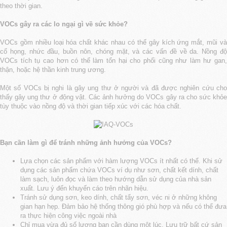
theo thời gian.
VOCs gây ra các lo ngại gì về sức khỏe?
VOCs gồm nhiều loại hóa chất khác nhau có thể gây kích ứng mắt, mũi và
cổ họng, nhức đầu, buồn nôn, chóng mặt, và các vấn đề về da. Nồng độ
VOCs tích tụ cao hơn có thể làm tổn hại cho phổi cũng như làm hư gan,
thận, hoặc hệ thần kinh trung ương.
Một số VOCs bị nghi là gây ung thư ở người và đã được nghiên cứu cho
thấy gây ung thư ở động vật. Các ảnh hưởng do VOCs gây ra cho sức khỏe
tùy thuộc vào nồng độ và thời gian tiếp xúc với các hóa chất.
Bạn cần làm gì để tránh những ảnh hưởng của VOCs?
Lựa chọn các sản phẩm với hàm lượng VOCs ít nhất có thể. Khi sử
dụng các sản phẩm chứa VOCs ví dụ như sơn, chất kết dính, chất
làm sạch, luôn đọc và làm theo hướng dẫn sử dụng của nhà sản
xuất. Lưu ý đến khuyến cáo trên nhãn hiệu.
Tránh sử dụng sơn, keo dính, chất tẩy sơn, véc ni ở những không
gian hạn hẹp. Đảm bảo hệ thống thông gió phù hợp và nếu có thể đưa
ra thực hiện công việc ngoài nhà
Chỉ mua vừa đủ số lượng bạn cần dùng một lúc. Lưu trữ bất cứ sản