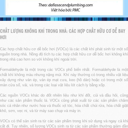
CHẤT LƯỢNG KHÔNG KHÍ TRONG NHÀ: CÁC HỢP CHẤT HỮU CƠ DỄ BAY
HƠI
Các hợp chất hữu cơ dễ bốc hơi (VOCs) là các chất khí phát sinh từ một số
nguồn trong nhà. Nồng độ tích tụ các hợp chất hữu cơ dễ bốc hơi không khí
trong nhà cao hơn so với không khí ngoài trời.
Formaldehyde là một trong các VOCs phổ biến nhất. Formaldehyde là một
chất khí không màu nhưng nặng mùi. Khí này thường có trong nhiều vật liệu
xây dựng như ván ép, ván ép mạt cưa, keo (hồ dán) hoặc có trong một số
màn cửa sổ, vải, và trong các loại vật liệu lót cách ly bằng xốp.
Các nguồn VOCs khác do đốt nhiên liệu như khí đốt, củi và dầu hôi, cũng
như các sản phẩm thuốc lá. VOCs cũng phát xuất từ các sản phẩm chăm
sóc cá nhân như nước hoa và thuốc xịt tóc, hóa chất chùi rửa, hóa chất giặt
khô, sơn, vẹc ni, và từ máy sao chụp và máy in.
VOCs có thể sản sinh ra từ các sản phẩm trong khi sử dụng và ngay cả khi
cất đi. Tuy nhiên, số lượng VOCs sinh ra từ các sản phẩm thường giảm dần