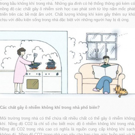
trong bầu không khí trong nhà. Những gia đình có hệ thống thông gió kém có
nồng độ các chất gây ô nhiễm sinh học cao phát sinh từ lớp nấm mốc phát
triển trên các bề mặt ẩm ướt. Chất lượng không khí kém gây thêm sự khó
chịu với điều kiện sống trong nhà đặc biệt với những người hay bị dị ứng.
Các chất gây ô nhiễm không khí trong nhà phổ biến?
Môi trường trong nhà có thể chứa rất nhiều chất có thể gây ô nhiễm không
khí. Nồng độ CO2 là chỉ số cho biết mức độ ô nhiễm không khí trong nhà.
Nồng độ CO2 trong nhà cao có nghĩa là nguồn cung cấp không khí sạch
không đủ. Nồng độ CO2 trong nhà cao gây cho bạn cảm giác buồn ngủ và là