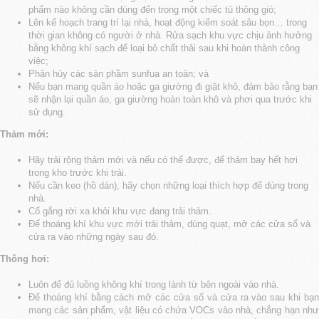
phẩm nào không cần dùng đến trong một chiếc tủ thông gió;
Lên kế hoạch trang trí lại nhà, hoạt động kiểm soát sâu bọn… trong
thời gian không có người ở nhà. Rửa sạch khu vực chịu ảnh hưởng
bằng không khí sạch để loại bỏ chất thải sau khi hoàn thành công
việc;
Phân hủy các sản phầm sunfua an toàn; và
Nếu bạn mang quần áo hoặc ga giường đi giặt khô, đảm bảo rằng bạn
sẽ nhận lại quần áo, ga giường hoàn toàn khô và phơi qua trước khi
sử dụng.
Thảm mới:
Hãy trải rộng thảm mới và nếu có thể được, để thảm bay hết hơi
trong kho trước khi trải.
Nếu cần keo (hồ dán), hãy chọn những loại thích hợp để dùng trong
nhà.
Cố gắng rời xa khỏi khu vực đang trải thảm.
Để thoáng khí khu vực mới trải thảm, dùng quạt, mở các cửa sổ và
cửa ra vào những ngày sau đó.
Thông hơi:
Luôn để đủ luồng không khí trong lành từ bên ngoài vào nhà.
Để thoáng khí bằng cách mở các cửa sổ và cửa ra vào sau khi bạn
mang các sản phẩm, vật liệu có chứa VOCs vào nhà, chẳng hạn như