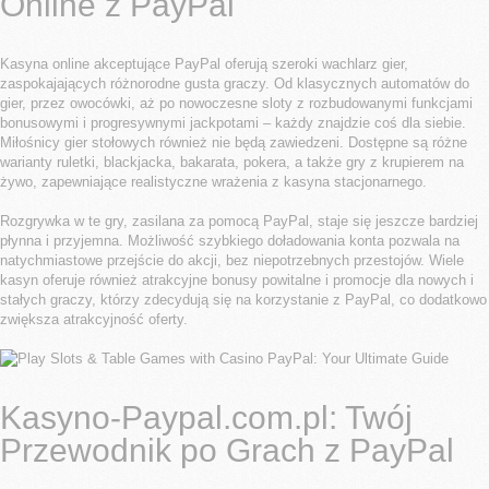
Online z PayPal
Kasyna online akceptujące PayPal oferują szeroki wachlarz gier,
zaspokajających różnorodne gusta graczy. Od klasycznych automatów do
gier, przez owocówki, aż po nowoczesne sloty z rozbudowanymi funkcjami
bonusowymi i progresywnymi jackpotami – każdy znajdzie coś dla siebie.
Miłośnicy gier stołowych również nie będą zawiedzeni. Dostępne są różne
warianty ruletki, blackjacka, bakarata, pokera, a także gry z krupierem na
żywo, zapewniające realistyczne wrażenia z kasyna stacjonarnego.
Rozgrywka w te gry, zasilana za pomocą PayPal, staje się jeszcze bardziej
płynna i przyjemna. Możliwość szybkiego doładowania konta pozwala na
natychmiastowe przejście do akcji, bez niepotrzebnych przestojów. Wiele
kasyn oferuje również atrakcyjne bonusy powitalne i promocje dla nowych i
stałych graczy, którzy zdecydują się na korzystanie z PayPal, co dodatkowo
zwiększa atrakcyjność oferty.
Kasyno-Paypal.com.pl: Twój
Przewodnik po Grach z PayPal