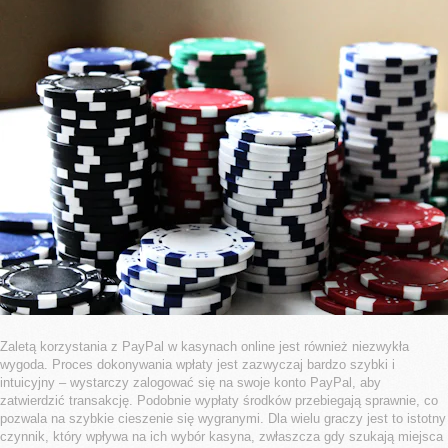
Zaletą korzystania z PayPal w kasynach online jest również niezwykła
wygoda. Proces dokonywania wpłaty jest zazwyczaj bardzo szybki i
intuicyjny – wystarczy zalogować się na swoje konto PayPal, aby
zatwierdzić transakcję. Podobnie wypłaty środków przebiegają sprawnie, co
pozwala na szybkie cieszenie się wygranymi. Dla wielu graczy jest to istotny
czynnik, który wpływa na ich wybór kasyna, zwłaszcza gdy szukają miejsca