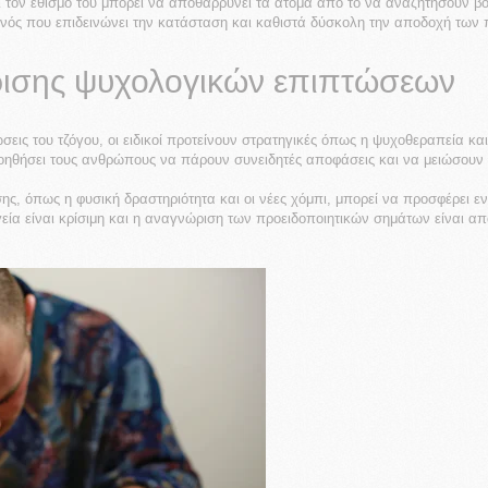
ι τον εθισμό του μπορεί να αποθαρρύνει τα άτομα από το να αναζητήσουν βο
γονός που επιδεινώνει την κατάσταση και καθιστά δύσκολη την αποδοχή των
ίρισης ψυχολογικών επιπτώσεων
τώσεις του τζόγου, οι ειδικοί προτείνουν στρατηγικές όπως η ψυχοθεραπεία 
βοηθήσει τους ανθρώπους να πάρουν συνειδητές αποφάσεις και να μειώσουν 
ς, όπως η φυσική δραστηριότητα και οι νέες χόμπι, μπορεί να προσφέρει ε
γεία είναι κρίσιμη και η αναγνώριση των προειδοποιητικών σημάτων είναι 