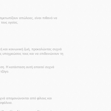
ιμετωπίζουν απώλειες, είναι πιθανό να
τους υγείας.
ακή και κοινωνική ζωή, προκαλώντας συχνά
ις υποχρεώσεις τους και να επιδεινώνουν τη
ταση. Η κατάσταση αυτή απαιτεί συχνά
τζόγο.
συχνά απομονώνονται από φίλους και
σφάλεια.