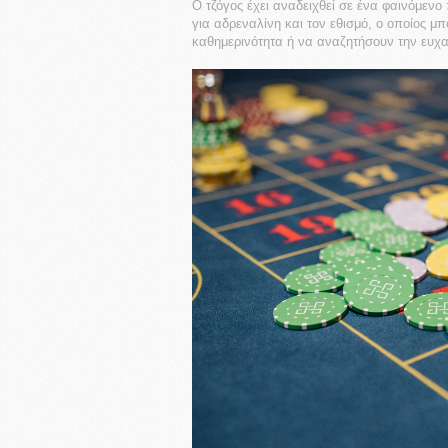
Ο τζόγος έχει αναδειχθεί σε ένα φαινόμεν
για αδρεναλίνη και τον εθισμό, ο οποίος 
καθημερινότητα ή να αναζητήσουν την ευχ