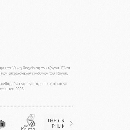
ν υπεύθυνη διαχείριση του τζόγου. Είναι
 των ψυχολογικών κινδύνων του τζόγου.
ενθαρρύνει να είναι προσεκτικοί και να
κτών του 2026.