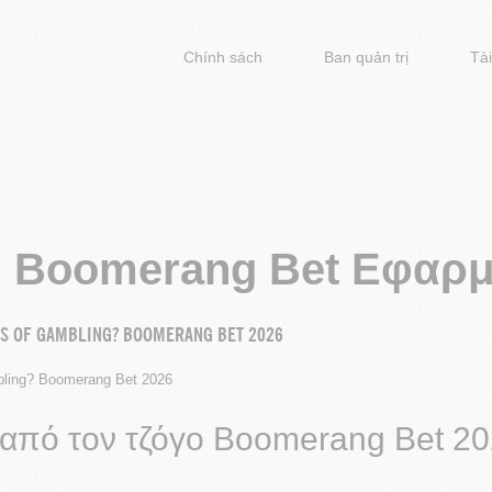
Chính sách
Ban quản trị
Tài
:
Boomerang Bet Εφαρμ
TS OF GAMBLING? BOOMERANG BET 2026
mbling? Boomerang Bet 2026
από τον τζόγο Boomerang Bet 2