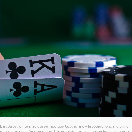
Επιπλέον, οι παίκτες συχνά πέφτουν θύματα της «ψευδαίσθησης της νίκης»,
όπου πιστεύουν ότι έχουν μεγαλύτερες πιθανότητες να κερδίσουν από όσες