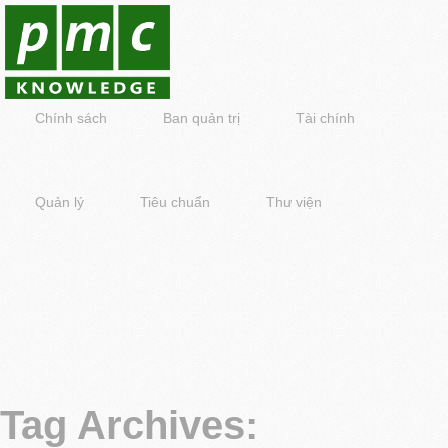
Chính sách
Ban quản trị
Tài chính
Quản lý
Tiêu chuẩn
Thư viện
Tag Archives: