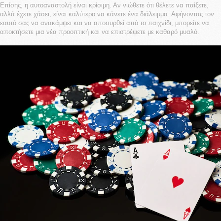
Επίσης, η αυτοαναστολή είναι κρίσιμη. Αν νιώθετε ότι θέλετε να παίξετε,
αλλά έχετε χάσει, είναι καλύτερο να κάνετε ένα διάλειμμα. Αφήνοντας τον
εαυτό σας να ανακάμψει και να αποσυρθεί από το παιχνίδι, μπορείτε να
αποκτήσετε μια νέα προοπτική και να επιστρέψετε με καθαρό μυαλό.