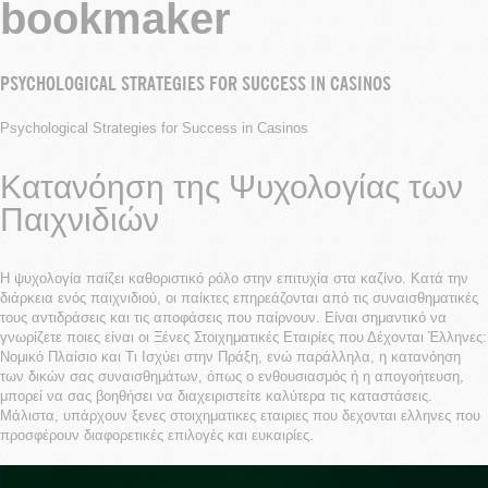
bookmaker
PSYCHOLOGICAL STRATEGIES FOR SUCCESS IN CASINOS
Psychological Strategies for Success in Casinos
Κατανόηση της Ψυχολογίας των
Παιχνιδιών
Η ψυχολογία παίζει καθοριστικό ρόλο στην επιτυχία στα καζίνο. Κατά την
διάρκεια ενός παιχνιδιού, οι παίκτες επηρεάζονται από τις συναισθηματικές
τους αντιδράσεις και τις αποφάσεις που παίρνουν. Είναι σημαντικό να
γνωρίζετε ποιες είναι οι Ξένες Στοιχηματικές Εταιρίες που Δέχονται Έλληνες:
Νομικό Πλαίσιο και Τι Ισχύει στην Πράξη, ενώ παράλληλα, η κατανόηση
των δικών σας συναισθημάτων, όπως ο ενθουσιασμός ή η απογοήτευση,
μπορεί να σας βοηθήσει να διαχειριστείτε καλύτερα τις καταστάσεις.
Μάλιστα, υπάρχουν
ξενες στοιχηματικες εταιριες που δεχονται ελληνες
που
προσφέρουν διαφορετικές επιλογές και ευκαιρίες.