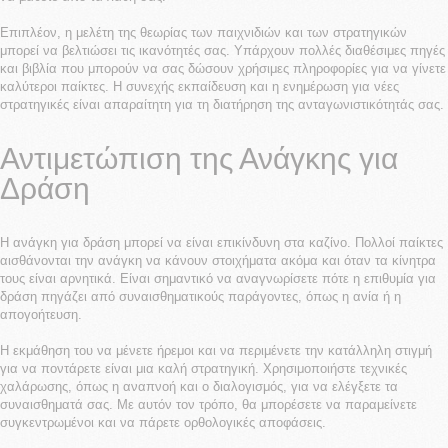
Επιπλέον, η μελέτη της θεωρίας των παιχνιδιών και των στρατηγικών
μπορεί να βελτιώσει τις ικανότητές σας. Υπάρχουν πολλές διαθέσιμες πηγές
και βιβλία που μπορούν να σας δώσουν χρήσιμες πληροφορίες για να γίνετε
καλύτεροι παίκτες. Η συνεχής εκπαίδευση και η ενημέρωση για νέες
στρατηγικές είναι απαραίτητη για τη διατήρηση της ανταγωνιστικότητάς σας.
Αντιμετώπιση της Ανάγκης για
Δράση
Η ανάγκη για δράση μπορεί να είναι επικίνδυνη στα καζίνο. Πολλοί παίκτες
αισθάνονται την ανάγκη να κάνουν στοιχήματα ακόμα και όταν τα κίνητρα
τους είναι αρνητικά. Είναι σημαντικό να αναγνωρίσετε πότε η επιθυμία για
δράση πηγάζει από συναισθηματικούς παράγοντες, όπως η ανία ή η
απογοήτευση.
Η εκμάθηση του να μένετε ήρεμοι και να περιμένετε την κατάλληλη στιγμή
για να ποντάρετε είναι μια καλή στρατηγική. Χρησιμοποιήστε τεχνικές
χαλάρωσης, όπως η αναπνοή και ο διαλογισμός, για να ελέγξετε τα
συναισθηματά σας. Με αυτόν τον τρόπο, θα μπορέσετε να παραμείνετε
συγκεντρωμένοι και να πάρετε ορθολογικές αποφάσεις.