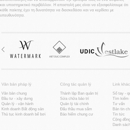
και υποστηρικτικό περιβάλλον. Η αποστολή μας είναι να εξασφαλίσουμε ότι
κάθε παίκτης έχει τη δυνατότητα να διασκεδάσει και να κερδίσει με
υπευθυνότητα.
Văn bản pháp lý
Công tác quản lý
Link khác
Văn bản chung
Thành lập Ban quản trị
Sổ tay - q
Đầu tư - xây dưng
Sửa chữa bảo trì
Tìm kiếm 
Quản lý - vận hành
Quản lý tài chính
Tư vấn
Kinh doanh Bất động sản
Đấu thầu mua sắm
Bản tin c
Thủ tục kinh doanh bể bơi
Bảo hiểm chung cư
Tin tức
Cộng đồn
Danh sách