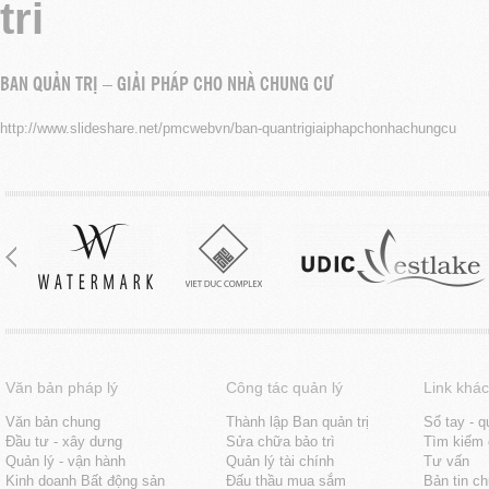
tri
BAN QUẢN TRỊ – GIẢI PHÁP CHO NHÀ CHUNG CƯ
http://www.slideshare.net/pmcwebvn/ban-quantrigiaiphapchonhachungcu
Văn bản pháp lý
Công tác quản lý
Link khác
Văn bản chung
Thành lập Ban quản trị
Sổ tay - q
Đầu tư - xây dưng
Sửa chữa bảo trì
Tìm kiếm 
Quản lý - vận hành
Quản lý tài chính
Tư vấn
Kinh doanh Bất động sản
Đấu thầu mua sắm
Bản tin c