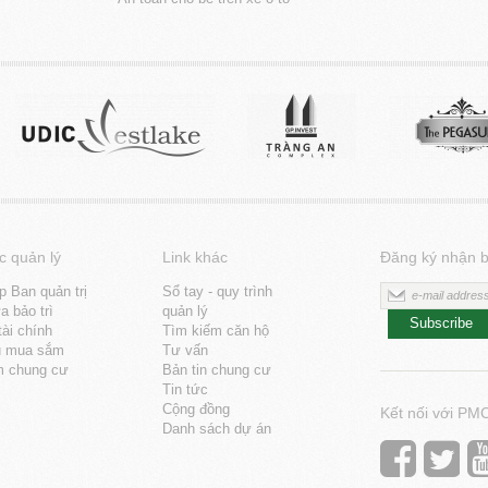
c quản lý
Link khác
Đăng ký nhận b
p Ban quản trị
Sổ tay - quy trình
 bảo trì
quản lý
Subscribe
tài chính
Tìm kiếm căn hộ
u mua sắm
Tư vấn
m chung cư
Bản tin chung cư
Tin tức
Cộng đồng
Kết nối với PM
Danh sách dự án