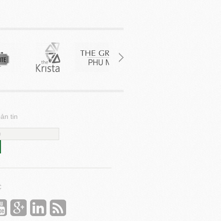
ản tin
C