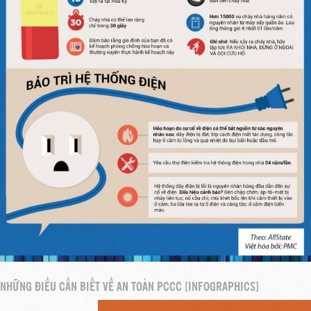
NHỮNG ĐIỀU CẦN BIẾT VỀ AN TOÀN PCCC [INFOGRAPHICS]