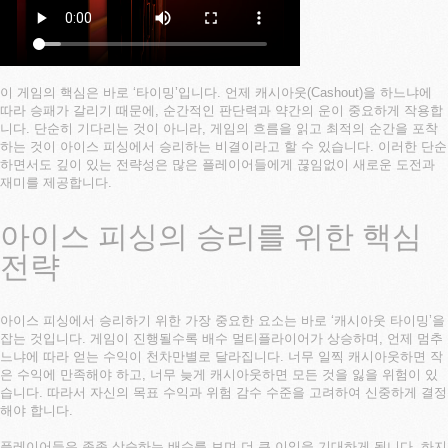
이 게임의 핵심은 바로 ‘타이밍’입니다. 언제 캐시아웃(Cashout)을 하느냐에
따라 승패가 갈리기 때문에, 순간적인 판단력과 약간의 운이 중요하게 작용합
니다. 단순히 기다리는 것이 아니라, 게임의 흐름을 읽고 최적의 순간을 포착
하는 것이 아이스 피싱에서 승리하는 비결이라고 할 수 있습니다. 이러한 단순
하면서도 깊이 있는 전략성은 많은 플레이어들에게 끊임없이 새로운 도전과
재미를 제공합니다.
아이스 피싱의 승리를 위한 핵심
전략
아이스 피싱에서 승리하기 위한 가장 중요한 요소는 바로 ‘캐시아웃 타이밍’을
잡는 것입니다. 게임이 진행될수록 배수 멀티플라이어가 상승하며, 언제 멈추
느냐에 따라 얻는 수익이 천차만별로 달라집니다. 너무 일찍 캐시아웃하면 작
은 수익에 만족해야 하고, 너무 늦게 캐시아웃하면 모든 것을 잃을 위험이 있
습니다. 따라서 자신의 목표 수익과 위험 감수 수준을 고려하여 신중하게 결정
해야 합니다.
플레이어들은 종종 상승하는 배수를 보며 더 큰 이익을 기대하게 됩니다. 하지