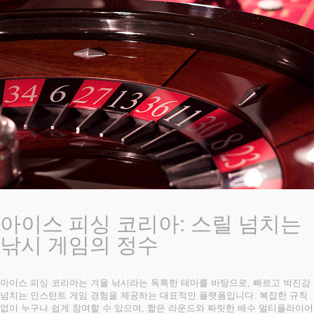
아이스 피싱 코리아: 스릴 넘치는
낚시 게임의 정수
아이스 피싱 코리아는 겨울 낚시라는 독특한 테마를 바탕으로, 빠르고 박진감
넘치는 인스턴트 게임 경험을 제공하는 대표적인 플랫폼입니다. 복잡한 규칙
없이 누구나 쉽게 참여할 수 있으며, 짧은 라운드와 짜릿한 배수 멀티플라이어