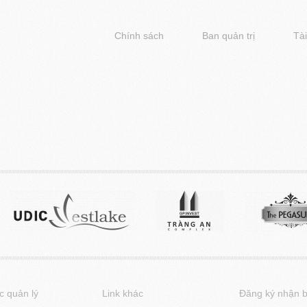
Chính sách
Ban quản trị
Tài
c quản lý
Link khác
Đăng ký nhận b