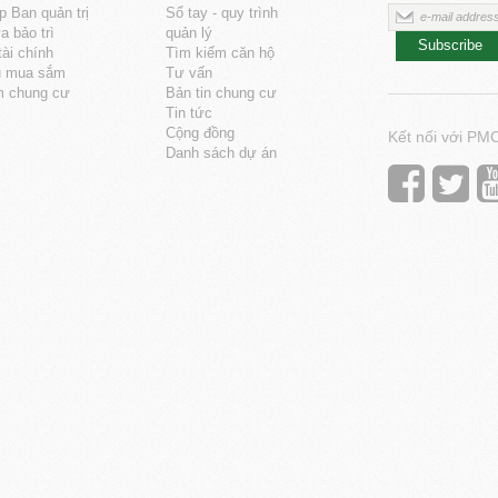
p Ban quản trị
Sổ tay - quy trình
 bảo trì
quản lý
Subscribe
tài chính
Tìm kiếm căn hộ
u mua sắm
Tư vấn
m chung cư
Bản tin chung cư
Tin tức
Cộng đồng
Kết nối với PM
Danh sách dự án