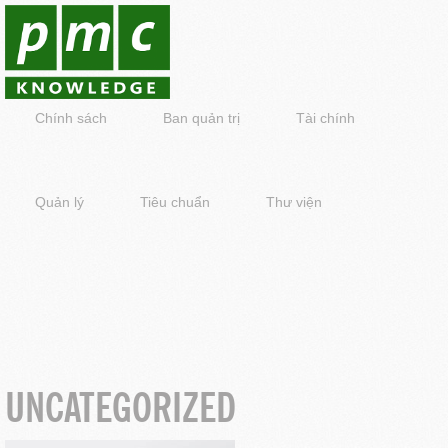
Chính sách
Ban quản trị
Tài chính
Quản lý
Tiêu chuẩn
Thư viện
UNCATEGORIZED