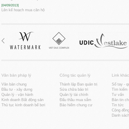
[04/09/2013]
Lên kế hoạch mua căn hộ
Văn bản pháp lý
Công tác quản lý
Link khác
Văn bản chung
Thành lập Ban quản trị
Sổ tay - q
Đầu tư - xây dưng
Sửa chữa bảo trì
Tìm kiếm 
Quản lý - vận hành
Quản lý tài chính
Tư vấn
Kinh doanh Bất động sản
Đấu thầu mua sắm
Bản tin c
Thủ tục kinh doanh bể bơi
Bảo hiểm chung cư
Tin tức
Cộng đồn
Danh sách