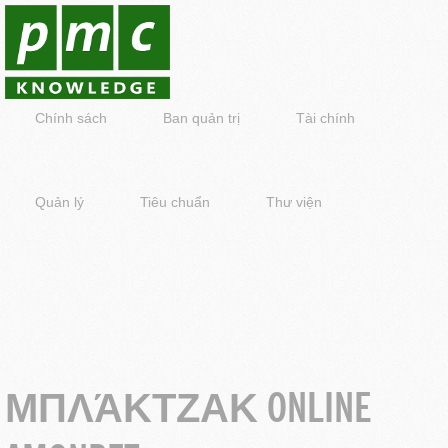
Chính sách
Ban quản trị
Tài chính
Quản lý
Tiêu chuẩn
Thư viện
ΜΠΛΆΚΤΖΑΚ ONLINE