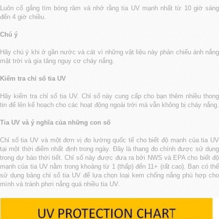
Luôn cố gắng tìm bóng râm và nhớ rằng tia UV mạnh nhất từ 10 giờ sáng
đến 4 giờ chiều.
Chú ý
Hãy chú ý khi ở gần nước và cát vì những vật liệu này phản chiếu ánh nắng
mặt trời và gia tăng nguy cơ cháy nắng.
Kiểm tra chỉ số tia UV
Hãy kiểm tra chỉ số tia UV. Chỉ số này cung cấp cho bạn thêm nhiều thong
tin để lên kế hoạch cho các hoạt động ngoài trời mà vẫn không bị cháy nắng.
Tia UV và ý nghĩa của những con số
Chỉ số tia UV và một đơn vị đo lường quốc tế cho biết độ mạnh của tia UV
tại một thời điểm nhất định trong ngày. Đây là thang đo chính được sử dụng
trong dự báo thời tiết. Chỉ số này được đưa ra bởi NWS và EPA cho biết độ
mạnh của tia UV nằm trong khoảng từ 1 (thấp) đến 11+ (rất cao). Bạn có thể
sử dụng bảng chỉ sổ tia UV để lựa chọn loại kem chống nắng phù hợp cho
mình và tránh phơi nắng quá nhiều tia UV.