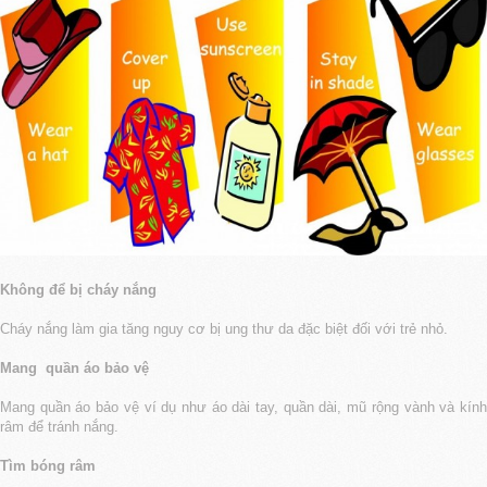
Không để bị cháy nắng
Cháy nắng làm gia tăng nguy cơ bị ung thư da đặc biệt đối với trẻ nhỏ.
Mang quần áo bảo vệ
Mang quần áo bảo vệ ví dụ như áo dài tay, quần dài, mũ rộng vành và kính
râm để tránh nắng.
Tìm bóng râm