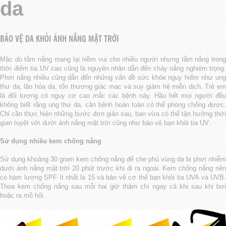
da
BẢO VỆ DA KHỎI ÁNH NẮNG MẶT TRỜI
Mặc dù tắm nắng mang lại niềm vui cho nhiều người nhưng tắm nắng trong
thời điểm tia UV cao cũng là nguyên nhân dẫn đến cháy nắng nghiêm trọng.
Phơi nắng nhiều cũng dẫn đến những vấn đề sức khỏe nguy hiểm như ung
thư da, lão hóa da, tổn thương giác mạc và suy giảm hệ miễn dịch. Trẻ em
là đối tượng có nguy cơ cao mắc các bệnh này. Hầu hết mọi người đều
không biết rằng ung thư da, căn bệnh hoàn toàn có thể phòng chống được.
Chỉ cần thực hiện những bước đơn giản sau, bạn vừa có thể tận hưởng thời
gian tuyệt vời dưới ánh nắng mặt trời cũng như bảo vệ bạn khỏi tia UV:
Sử dụng nhiều kem chống nắng
Sử dụng khoảng 30 gram kem chống nắng để che phủ vùng da bị phơi nhiễm
dưới ánh nắng mặt trời 20 phút trước khi đi ra ngoài. Kem chống nắng nên
có hàm lượng SPF ít nhất là 15 và bảo vệ cơ thể bạn khỏi tia UVA và UVB.
Thoa kem chống nắng sau mỗi hai giờ thậm chí ngay cả khi sau khi bơi
hoặc ra mồ hôi.