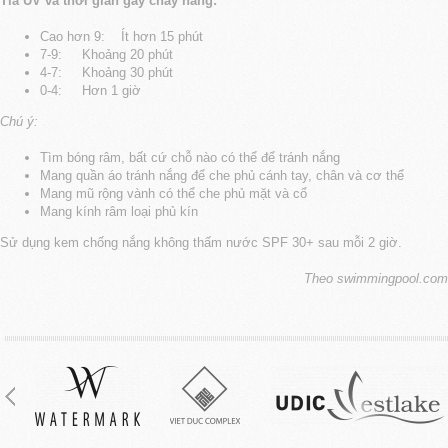
Tia UV và thời gian gây cháy nắng:
Cao hơn 9: Ít hơn 15 phút
7-9: Khoảng 20 phút
4-7: Khoảng 30 phút
0-4: Hơn 1 giờ
Chú ý:
Tìm bóng râm, bất cứ chỗ nào có thể để tránh nắng
Mang quần áo tránh nắng để che phủ cánh tay, chân và cơ thể
Mang mũ rộng vành có thể che phủ mặt và cổ
Mang kính râm loại phủ kín
Sử dụng kem chống nắng không thấm nước SPF 30+ sau mỗi 2 giờ.
Theo swimmingpool.com