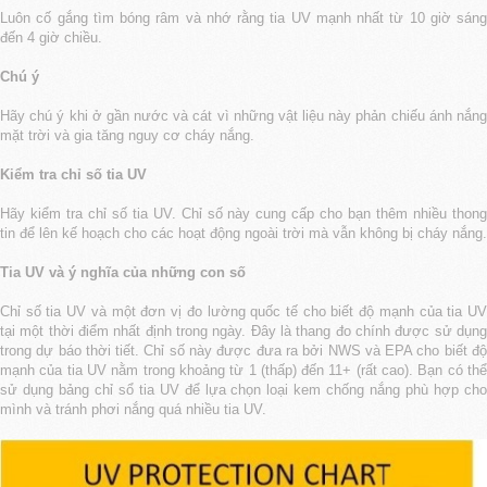
Luôn cố gắng tìm bóng râm và nhớ rằng tia UV mạnh nhất từ 10 giờ sáng
đến 4 giờ chiều.
Chú ý
Hãy chú ý khi ở gần nước và cát vì những vật liệu này phản chiếu ánh nắng
mặt trời và gia tăng nguy cơ cháy nắng.
Kiểm tra chỉ số tia UV
Hãy kiểm tra chỉ số tia UV. Chỉ số này cung cấp cho bạn thêm nhiều thong
tin để lên kế hoạch cho các hoạt động ngoài trời mà vẫn không bị cháy nắng.
Tia UV và ý nghĩa của những con số
Chỉ số tia UV và một đơn vị đo lường quốc tế cho biết độ mạnh của tia UV
tại một thời điểm nhất định trong ngày. Đây là thang đo chính được sử dụng
trong dự báo thời tiết. Chỉ số này được đưa ra bởi NWS và EPA cho biết độ
mạnh của tia UV nằm trong khoảng từ 1 (thấp) đến 11+ (rất cao). Bạn có thể
sử dụng bảng chỉ sổ tia UV để lựa chọn loại kem chống nắng phù hợp cho
mình và tránh phơi nắng quá nhiều tia UV.