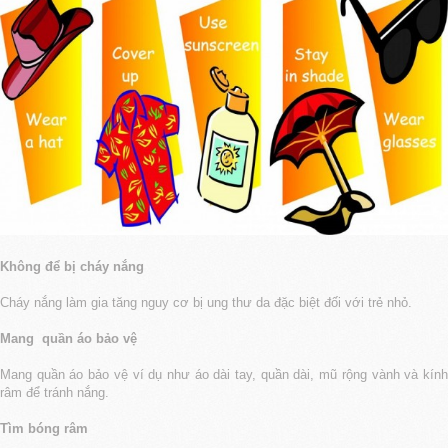
Không để bị cháy nắng
Cháy nắng làm gia tăng nguy cơ bị ung thư da đặc biệt đối với trẻ nhỏ.
Mang quần áo bảo vệ
Mang quần áo bảo vệ ví dụ như áo dài tay, quần dài, mũ rộng vành và kính
râm để tránh nắng.
Tìm bóng râm