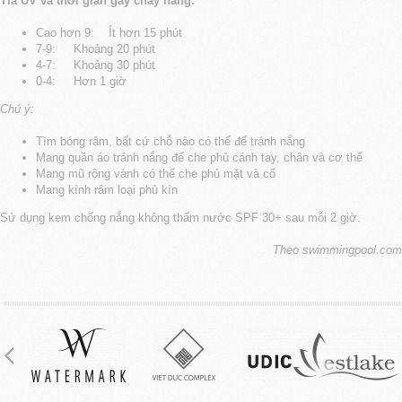
Tia UV và thời gian gây cháy nắng:
Cao hơn 9: Ít hơn 15 phút
7-9: Khoảng 20 phút
4-7: Khoảng 30 phút
0-4: Hơn 1 giờ
Chú ý:
Tìm bóng râm, bất cứ chỗ nào có thể để tránh nắng
Mang quần áo tránh nắng để che phủ cánh tay, chân và cơ thể
Mang mũ rộng vành có thể che phủ mặt và cổ
Mang kính râm loại phủ kín
Sử dụng kem chống nắng không thấm nước SPF 30+ sau mỗi 2 giờ.
Theo swimmingpool.com