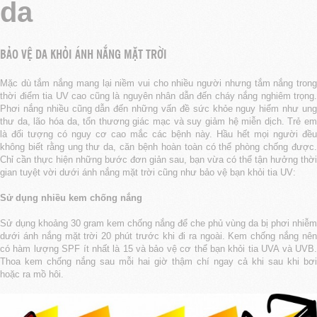
da
BẢO VỆ DA KHỎI ÁNH NẮNG MẶT TRỜI
Mặc dù tắm nắng mang lại niềm vui cho nhiều người nhưng tắm nắng trong
thời điểm tia UV cao cũng là nguyên nhân dẫn đến cháy nắng nghiêm trọng.
Phơi nắng nhiều cũng dẫn đến những vấn đề sức khỏe nguy hiểm như ung
thư da, lão hóa da, tổn thương giác mạc và suy giảm hệ miễn dịch. Trẻ em
là đối tượng có nguy cơ cao mắc các bệnh này. Hầu hết mọi người đều
không biết rằng ung thư da, căn bệnh hoàn toàn có thể phòng chống được.
Chỉ cần thực hiện những bước đơn giản sau, bạn vừa có thể tận hưởng thời
gian tuyệt vời dưới ánh nắng mặt trời cũng như bảo vệ bạn khỏi tia UV:
Sử dụng nhiều kem chống nắng
Sử dụng khoảng 30 gram kem chống nắng để che phủ vùng da bị phơi nhiễm
dưới ánh nắng mặt trời 20 phút trước khi đi ra ngoài. Kem chống nắng nên
có hàm lượng SPF ít nhất là 15 và bảo vệ cơ thể bạn khỏi tia UVA và UVB.
Thoa kem chống nắng sau mỗi hai giờ thậm chí ngay cả khi sau khi bơi
hoặc ra mồ hôi.