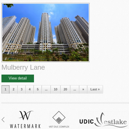
Mulberry Lane
View detail
1
2
3
4
5
...
10
20
...
»
Last »