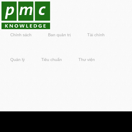
Chính sách
Ban quản trị
Tài chính
Quản lý
Tiêu chuẩn
Thư viện