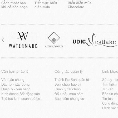
Cách thoát nạn
Tiết mục biểu
Biểu diễn múa
khi có hỏa hoạn
diễn múa
Chocolate
Văn bản pháp lý
Công tác quản lý
Link khác
Văn bản chung
Thành lập Ban quản trị
Sổ tay - q
Đầu tư - xây dưng
Sửa chữa bảo trì
Tìm kiếm 
Quản lý - vận hành
Quản lý tài chính
Tư vấn
Kinh doanh Bất động sản
Đấu thầu mua sắm
Bản tin c
Thủ tục kinh doanh bể bơi
Bảo hiểm chung cư
Tin tức
Cộng đồn
Danh sách