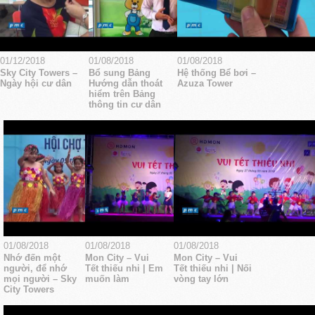
01/12/2018
01/08/2018
01/08/2018
Sky City Towers –
Bổ sung Bảng
Hệ thống Bể bơi –
Ngày hội cư dân
Hướng dẫn thoát
Azuza Tower
hiểm trên Bảng
thông tin cư dân
01/08/2018
01/08/2018
01/08/2018
Nhớ đến một
Mon City – Vui
Mon City – Vui
người, để nhớ
Tết thiếu nhi | Em
Tết thiếu nhi | Nối
mọi người – Sky
muốn làm
vòng tay lớn
City Towers