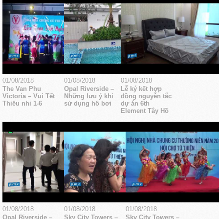
01/08/2018
01/08/2018
01/08/2018
The Van Phu
Opal Riverside –
Lễ ký kết hợp
Victoria – Vui Tết
Những lưu ý khi
đồng nguyễn tắc
Thiếu nhi 1-6
sử dụng hồ bơi
dự án 6th
Element Tây Hồ
01/08/2018
01/08/2018
01/08/2018
Opal Riverside –
Sky City Towers –
Sky City Towers –