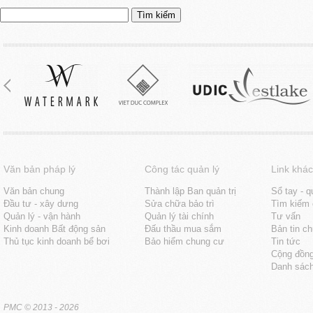
Tìm
kiếm
cho:
Văn bản pháp lý
Công tác quản lý
Link khác
Văn bản chung
Thành lập Ban quản trị
Sổ tay - q
Đầu tư - xây dưng
Sửa chữa bảo trì
Tìm kiếm 
Quản lý - vận hành
Quản lý tài chính
Tư vấn
Kinh doanh Bất động sản
Đấu thầu mua sắm
Bản tin c
Thủ tục kinh doanh bể bơi
Bảo hiểm chung cư
Tin tức
Cộng đồn
Danh sách
PMC
© 2013 - 2026