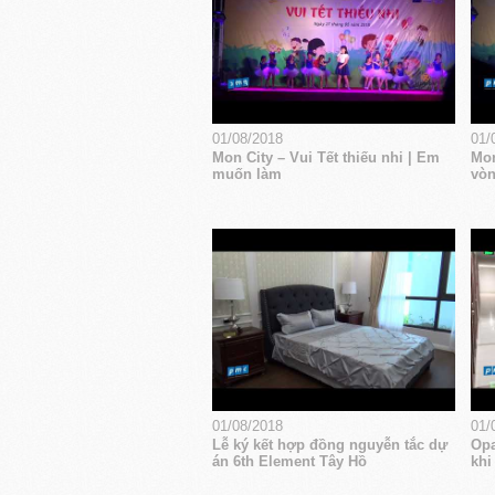
01/08/2018
01/
Mon City – Vui Tết thiếu nhi | Em
Mon
muốn làm
vòn
01/08/2018
01/
Lễ ký kết hợp đồng nguyễn tắc dự
Opa
án 6th Element Tây Hồ
khi