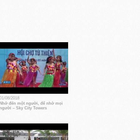
01/08/2018
Nhớ đến một người, để nhớ mọi
người – Sky City Towers