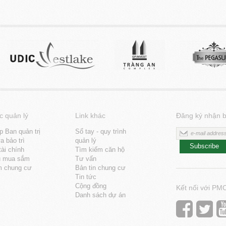
c quản lý
Link khác
Đăng ký nhận b
p Ban quản trị
Sổ tay - quy trình
 bảo trì
quản lý
Subscribe
tài chính
Tìm kiếm căn hộ
u mua sắm
Tư vấn
m chung cư
Bản tin chung cư
Tin tức
Cộng đồng
Kết nối với PM
Danh sách dự án