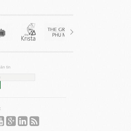
ản tin
C