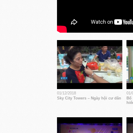
01/12/2018
01/
Sky City Towers – Ngày hội cư dân
Bổ 
hiể