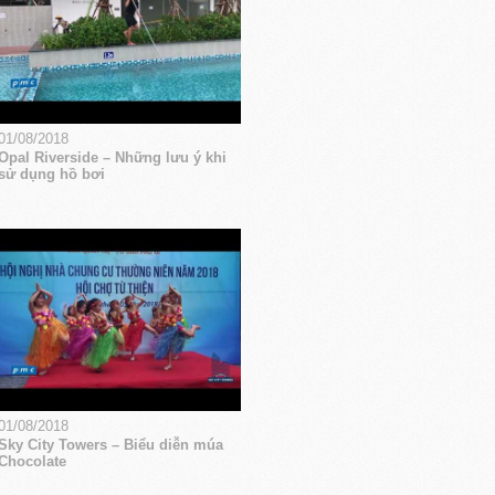
01/08/2018
Opal Riverside – Những lưu ý khi
sử dụng hồ bơi
01/08/2018
Sky City Towers – Biểu diễn múa
Chocolate