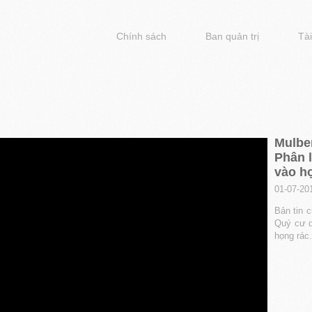
Chính sách
Ban quản trị
Tài
Mulber
Phân l
vào h
01-07-20
Bản tin 
Quý cư d
họng rác.